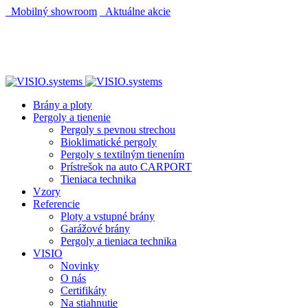
Mobilný showroom
Aktuálne akcie
AUTOMATICKÝ POHON KU BRÁNE ZADARMO
AUTOMATICKÝ POHON KU BRÁNE ZADARMO
Brány a ploty
Pergoly a tienenie
Pergoly s pevnou strechou
Bioklimatické pergoly
Pergoly s textilným tienením
Prístrešok na auto CARPORT
Tieniaca technika
Vzory
Referencie
Ploty a vstupné brány
Garážové brány
Pergoly a tieniaca technika
VISIO
Novinky
O nás
Certifikáty
Na stiahnutie