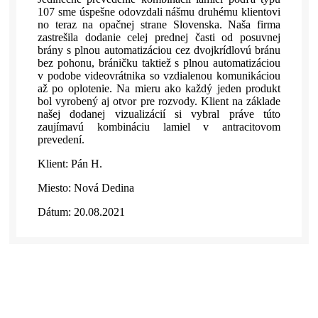
107 sme úspešne odovzdali nášmu druhému klientovi
no teraz na opačnej strane Slovenska. Naša firma
zastrešila dodanie celej prednej časti od posuvnej
brány s plnou automatizáciou cez dvojkrídlovú bránu
bez pohonu, bráničku taktiež s plnou automatizáciou
v podobe videovrátnika so vzdialenou komunikáciou
až po oplotenie. Na mieru ako každý jeden produkt
bol vyrobený aj otvor pre rozvody. Klient na základe
našej dodanej vizualizácií si vybral práve túto
zaujímavú kombináciu lamiel v antracitovom
prevedení.
Klient: Pán H.
Miesto: Nová Dedina
Dátum: 20.08.2021