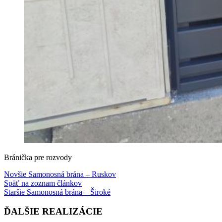
Bránička pre rozvody
Novšie
Samonosná brána – Ruskov
Späť na zoznam článkov
Staršie
Samonosná brána – Široké
ĎALŠIE REALIZÁCIE