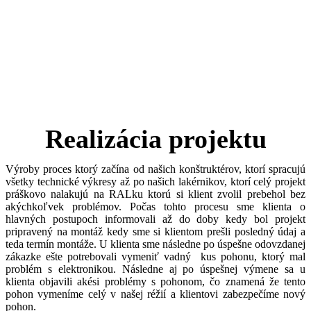
Realizácia projektu
Výroby proces ktorý začína od našich konštruktérov, ktorí spracujú
všetky technické výkresy až po našich lakérnikov, ktorí celý projekt
práškovo nalakujú na RALku ktorú si klient zvolil prebehol bez
akýchkoľvek problémov. Počas tohto procesu sme klienta o
hlavných postupoch informovali až do doby kedy bol projekt
pripravený na montáž kedy sme si klientom prešli posledný údaj a
teda termín montáže. U klienta sme následne po úspešne odovzdanej
zákazke ešte potrebovali vymeniť vadný kus pohonu, ktorý mal
problém s elektronikou. Následne aj po úspešnej výmene sa u
klienta objavili akési problémy s pohonom, čo znamená že tento
pohon vymeníme celý v našej réžií a klientovi zabezpečíme nový
pohon.