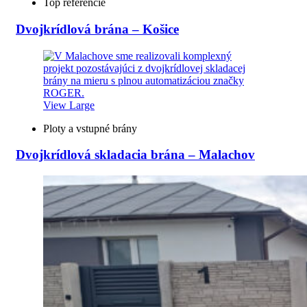
Top referencie
Dvojkrídlová brána – Košice
View Large
Ploty a vstupné brány
Dvojkrídlová skladacia brána – Malachov