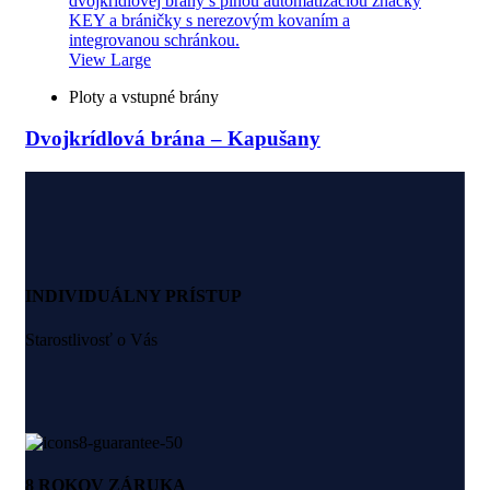
View Large
Ploty a vstupné brány
Dvojkrídlová brána – Kapušany
INDIVIDUÁLNY PRÍSTUP
Starostlivosť o Vás
8 ROKOV ZÁRUKA