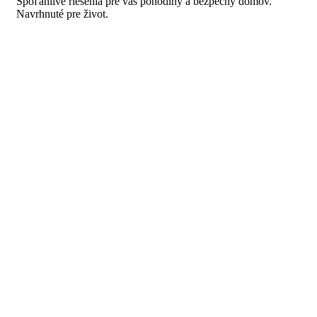
Spoľahlivé riešenia pre váš pohodlný a bezpečný domov.
Navrhnuté pre život.
VISIO systems s. r. o.
+421 910 227 727
obchod@visio.systems
ODKAZY
DOMOV
REFERENCIE
NAŠE SLUŽBY
NÁŠ TÍM
CERTIFIKÁTY
KONTAKT
NA STIAHNUTIE
BAZÁR
© 2025 VISIO systems. Všetky práva vyhradené.
Tvorba
webstránok
a
SEO
Brány a ploty
Pergoly a tienenie