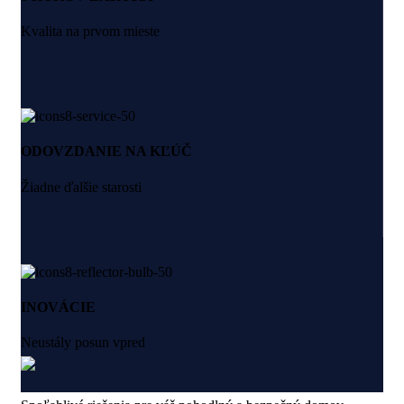
Kvalita na prvom mieste
ODOVZDANIE NA KĽÚČ
Žiadne ďalšie starosti
INOVÁCIE
Neustály posun vpred