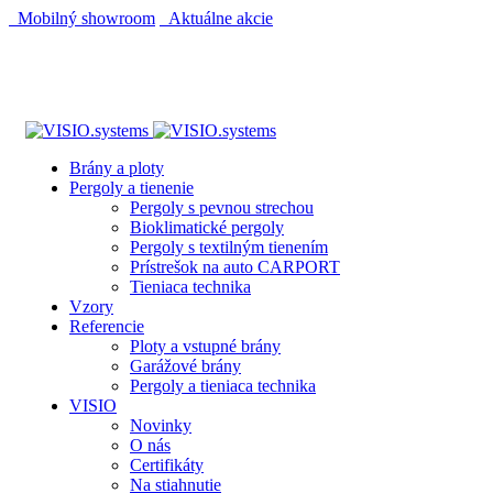
Mobilný showroom
Aktuálne akcie
AUTOMATICKÝ POHON KU BRÁNE ZADARMO
AUTOMATICKÝ POHON KU BRÁNE ZADARMO
Brány a ploty
Pergoly a tienenie
Pergoly s pevnou strechou
Bioklimatické pergoly
Pergoly s textilným tienením
Prístrešok na auto CARPORT
Tieniaca technika
Vzory
Referencie
Ploty a vstupné brány
Garážové brány
Pergoly a tieniaca technika
VISIO
Novinky
O nás
Certifikáty
Na stiahnutie