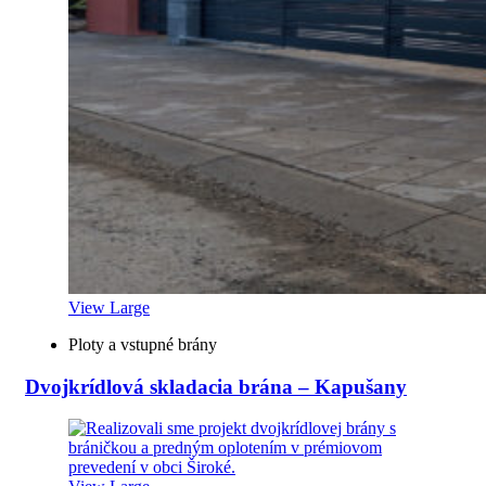
View Large
Ploty a vstupné brány
Dvojkrídlová skladacia brána – Kapušany