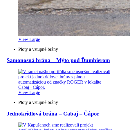
View Large
Ploty a vstupné brány
Samonosná brána – Mýto pod Ďumbierom
View Large
Ploty a vstupné brány
Jednokrídlová brána – Cabaj – Čápor