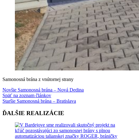
Samonosná brána z vnútornej strany
Novšie
Samonosná brána – Nová Dedina
Späť na zoznam článkov
Staršie
Samonosná brána – Bratislava
ĎALŠIE REALIZÁCIE