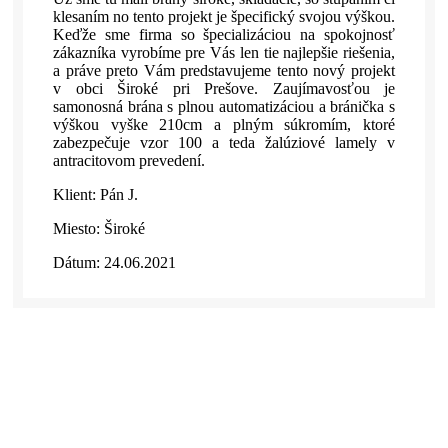
klesaním no tento projekt je špecifický svojou výškou.
Keďže sme firma so špecializáciou na spokojnosť
zákazníka vyrobíme pre Vás len tie najlepšie riešenia,
a práve preto Vám predstavujeme tento nový projekt
v obci Široké pri Prešove. Zaujímavosťou je
samonosná brána s plnou automatizáciou a bránička s
výškou vyške 210cm a plným súkromím, ktoré
zabezpečuje vzor 100 a teda žalúziové lamely v
antracitovom prevedení.
Klient: Pán J.
Miesto: Široké
Dátum: 24.06.2021