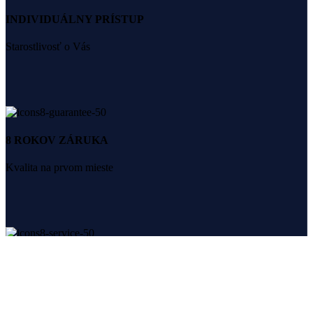
INDIVIDUÁLNY PRÍSTUP
Starostlivosť o Vás
8 ROKOV ZÁRUKA
Kvalita na prvom mieste
ODOVZDANIE NA KĽÚČ
Žiadne ďalšie starosti