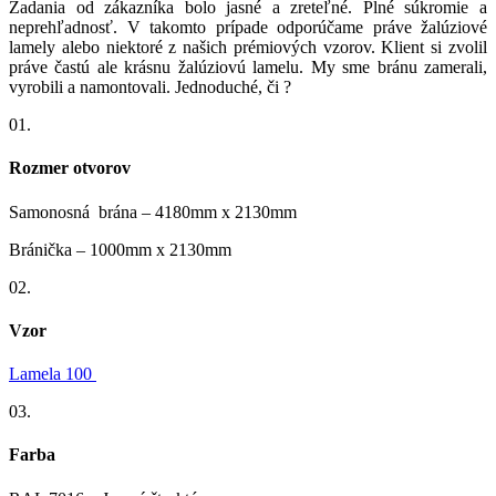
Zadania od zákazníka bolo jasné a zreteľné. Plné súkromie a
neprehľadnosť. V takomto prípade odporúčame práve žalúziové
lamely alebo niektoré z našich prémiových vzorov. Klient si zvolil
práve častú ale krásnu žalúziovú lamelu. My sme bránu zamerali,
vyrobili a namontovali. Jednoduché, či ?
01.
Rozmer otvorov
Samonosná brána – 4180mm x 2130mm
Bránička – 1000mm x 2130mm
02.
Vzor
Lamela 100
03.
Farba