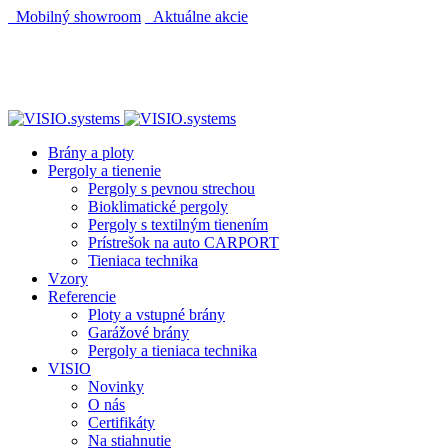
Mobilný showroom
Aktuálne akcie
AUTOMATICKÝ POHON KU BRÁNE ZADARMO
AUTOMATICKÝ POHON KU BRÁNE ZADARMO
Brány a ploty
Pergoly a tienenie
Pergoly s pevnou strechou
Bioklimatické pergoly
Pergoly s textilným tienením
Prístrešok na auto CARPORT
Tieniaca technika
Vzory
Referencie
Ploty a vstupné brány
Garážové brány
Pergoly a tieniaca technika
VISIO
Novinky
O nás
Certifikáty
Na stiahnutie