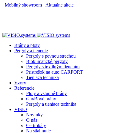
Mobilný showroom
Aktuálne akcie
Brány a ploty
Pergoly a tienenie
Pergoly s pevnou strechou
Bioklimatické pergoly
Pergoly s textilným tienením
Prístrešok na auto CARPORT
Tieniaca technika
Vzory
Referencie
Ploty a vstupné brány
Garážové brány
Pergoly a tieniaca technika
VISIO
Novinky
O nás
Certifikáty
Na stiahnutie