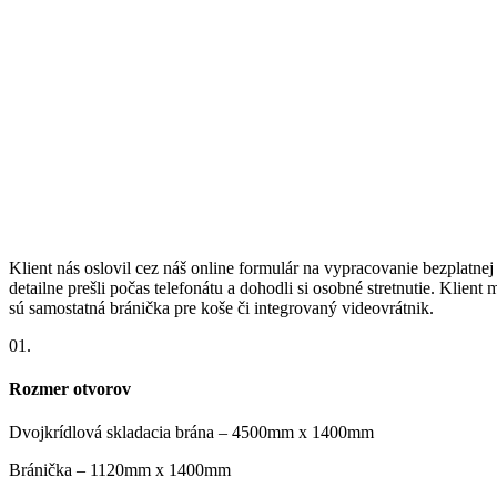
Klient nás oslovil cez náš online formulár na vypracovanie bezplatn
detailne prešli počas telefonátu a dohodli si osobné stretnutie. Klie
sú samostatná bránička pre koše či integrovaný videovrátnik.
01.
Rozmer otvorov
Dvojkrídlová skladacia brána – 4500mm x 1400mm
Bránička – 1120mm x 1400mm