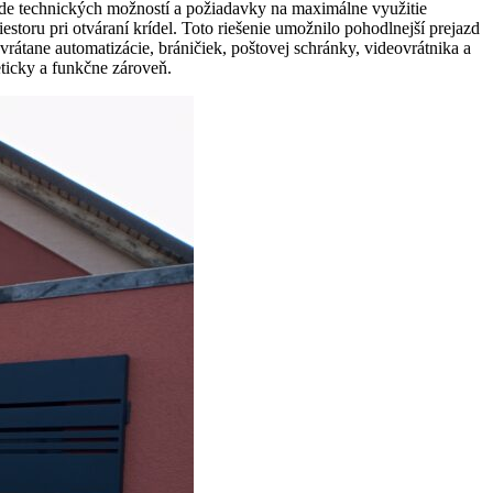
klade technických možností a požiadavky na maximálne využitie
estoru pri otváraní krídel. Toto riešenie umožnilo pohodlnejší prejazd
átane automatizácie, bráničiek, poštovej schránky, videovrátnika a
eticky a funkčne zároveň.