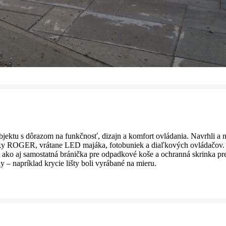
jektu s dôrazom na funkčnosť, dizajn a komfort ovládania. Navrhli a n
y ROGER, vrátane LED majáka, fotobuniek a diaľkových ovládačov. Sú
ako aj samostatná bránička pre odpadkové koše a ochranná skrinka pre
 – napríklad krycie lišty boli vyrábané na mieru.