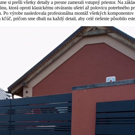
sme si prešli všetky detaily a presne zamerali vstupný priestor. Na zá
nu, ktorá oproti klasickému otváraniu ušetrí až polovicu potrebného pri
u. Po výrobe nasledovala profesionálna montáž všetkých komponentov vr
kľúč, pričom sme dbali na každý detail, aby celé riešenie pôsobilo est