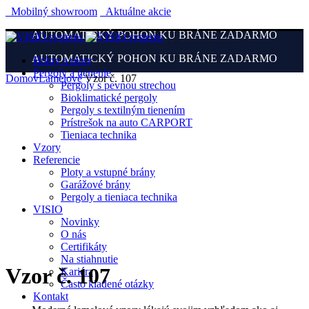
Mobilný showroom
Aktuálne akcie
AUTOMATICKÝ POHON KU BRÁNE ZADARMO
AUTOMATICKÝ POHON KU BRÁNE ZADARMO
Brány a ploty
Pergoly a tienenie
Domov
Lamelové
Vzor č. 107
Pergoly s pevnou strechou
Bioklimatické pergoly
Pergoly s textilným tienením
Prístrešok na auto CARPORT
Tieniaca technika
Vzory
Referencie
Ploty a vstupné brány
Garážové brány
Pergoly a tieniaca technika
VISIO
Novinky
O nás
Certifikáty
Na stiahnutie
Vzor č. 107
Kariéra
Často kladené otázky
Kontakt