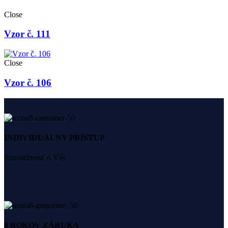
Close
Vzor č. 111
Close
Vzor č. 106
INDIVIDUÁLNY PRÍSTUP
Starostlivosť o Vás
8 ROKOV ZÁRUKA