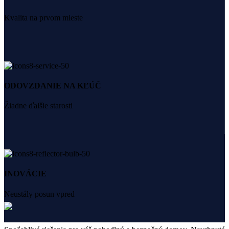
Kvalita na prvom mieste
ODOVZDANIE NA KĽÚČ
Žiadne ďalšie starosti
INOVÁCIE
Neustály posun vpred