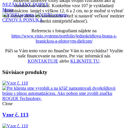
Moderné lamelové vzory lákajú svojim vzhľadom ako aj
NEZÁVÄZNÝ DOPYT
množstvom variácií. Konkrétne vzor 107 je vyskladaný
Menu
kombináciou lamiel s výškou 12, 6 a 2 cm, no je možné si vybrať
iný rozmer alebo ich kombináciu a tiež si nastaviť veľkosť medzier
CENOVÁ PONUKA
medzi nimi(priehľadnosť).
Referenciu s fotografiami nájdete na
https://www.visio.systems/portfolio/jednokridlova-brana-s-
branickou-a-plotovym-dielcom/
Páči sa Vám tento vzor no finančne Vám to nevychádza? Využite
naše financovanie na mieru. Pre viac informácií nás
KONTAKTUJE
alebo
KLIKNITE TU
.
Súvisiace produkty
Close
Vzor č. 113