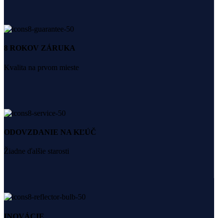
8 ROKOV ZÁRUKA
Kvalita na prvom mieste
ODOVZDANIE NA KĽÚČ
Žiadne ďalšie starosti
INOVÁCIE