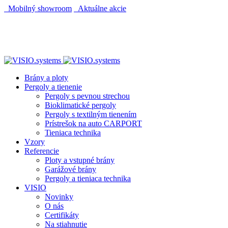
Mobilný showroom
Aktuálne akcie
AUTOMATICKÝ POHON KU BRÁNE ZADARMO
AUTOMATICKÝ POHON KU BRÁNE ZADARMO
Brány a ploty
Pergoly a tienenie
Pergoly s pevnou strechou
Bioklimatické pergoly
Pergoly s textilným tienením
Prístrešok na auto CARPORT
Tieniaca technika
Vzory
Referencie
Ploty a vstupné brány
Garážové brány
Pergoly a tieniaca technika
VISIO
Novinky
O nás
Certifikáty
Na stiahnutie