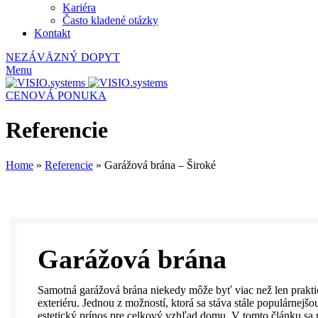
Kariéra
Často kladené otázky
Kontakt
NEZÁVÄZNÝ DOPYT
Menu
CENOVÁ PONUKA
Referencie
Home
»
Referencie
»
Garážová brána – Široké
Garážová brána
Samotná garážová brána niekedy môže byť viac než len prakt
exteriéru. Jednou z možností, ktorá sa stáva stále populárnejšo
estetický prínos pre celkový vzhľad domu. V tomto článku s