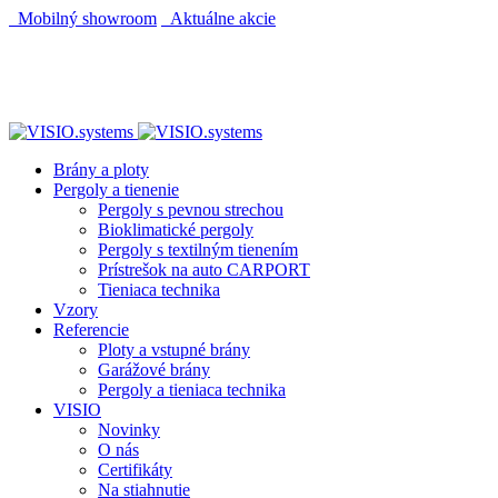
Mobilný showroom
Aktuálne akcie
Brány a ploty
Pergoly a tienenie
Pergoly s pevnou strechou
Bioklimatické pergoly
Pergoly s textilným tienením
Prístrešok na auto CARPORT
Tieniaca technika
Vzory
Referencie
Ploty a vstupné brány
Garážové brány
Pergoly a tieniaca technika
VISIO
Novinky
O nás
Certifikáty
Na stiahnutie