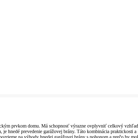
ickým prvkom domu. Má schopnosť výrazne ovplyvniť celkový vzhľad 
u, je hnedé prevedenie garážovej brány. Táto kombinácia praktickosti a 
a pozrieme na výhody hnedej garážovej brány s pohonom a prečo by mo