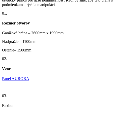
estetický prínos pre našu nehnuteľnosť. Radi by sme, aby táto brána s
podmienkam a rýchla manipulácia.
01.
Rozmer otvorov
Garážová brána – 2600mm x 1990mm
Nadpražie – 1100mm
Ostenie– 1500mm
02.
Vzor
Panel AURORA
03.
Farba