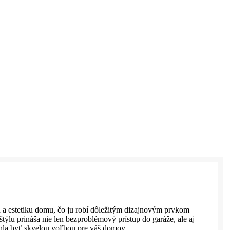
a estetiku domu, čo ju robí dôležitým dizajnovým prvkom
štýlu prináša nie len bezproblémový prístup do garáže, ale aj
hla byť skvelou voľbou pre váš domov.