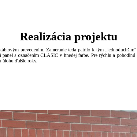
Realizácia projektu
 káblovým prevedením. Zameranie teda patrilo k tým „jednoduchším“.
li panel s označením CLASIC v hnedej farbe. Pre rýchlu a pohodlnú 
u úlohu ďalšie roky.