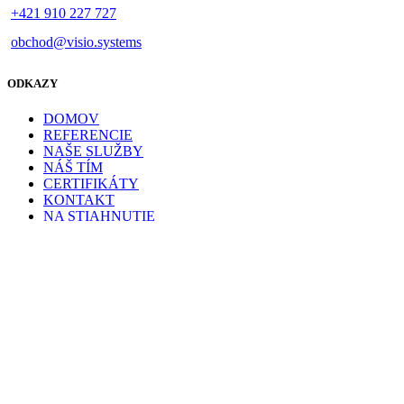
+421 910 227 727
obchod@visio.systems
ODKAZY
DOMOV
REFERENCIE
NAŠE SLUŽBY
NÁŠ TÍM
CERTIFIKÁTY
KONTAKT
NA STIAHNUTIE
BAZÁR
© 2025 VISIO systems. Všetky práva vyhradené.
Tvorba
webstránok
a
SEO
Brány a ploty
Pergoly a tienenie
Pergoly s pevnou strechou
Bioklimatické pergoly
Pergoly s textilným tienením
Prístrešok na auto CARPORT