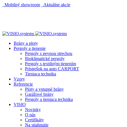
Mobilný showroom
Aktuálne akcie
AUTOMATICKÝ POHON KU BRÁNE ZADARMO
AUTOMATICKÝ POHON KU BRÁNE ZADARMO
Brány a ploty
Pergoly a tienenie
Pergoly s pevnou strechou
Bioklimatické pergoly
Pergoly s textilným tienením
Prístrešok na auto CARPORT
Tieniaca technika
Vzory
Referencie
Ploty a vstupné brány
Garážové brány
Pergoly a tieniaca technika
VISIO
Novinky
O nás
Certifikáty
Na stiahnutie