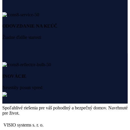
ODOVZDANIE NA KĽÚČ
Žiadne ďalšie starosti
INOVÁCIE
Neustály posun vpred
Spoľahlivé riešenia pre váš pohodlný a bezpečný domov. Navrhnuté
pre život.
VISIO systems s. r. o.