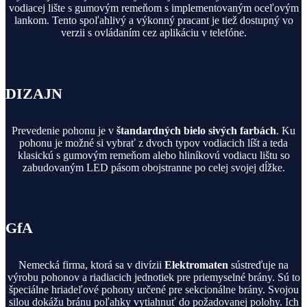
vodiacej lište s gumovým remeňom s implementovaným oceľovým
lankom. Tento spoľahlivý a výkonný pracant je tiež dostupný vo
verzii s ovládaním cez aplikáciu v telefóne.
DIZAJN
Prevedenie pohonu je v
štandardných bielo sivých farbách
. Ku
pohonu je možné si vybrať z dvoch typov vodiacich líšt a teda
klasickú s gumovým remeňom alebo hliníkovú vodiacu lištu so
zabudovaným LED pásom obojstranne po celej svojej dĺžke.
GfA
Nemecká firma, ktorá sa v divízii
Elektromaten
sústreďuje na
výrobu pohonov a riadiacich jednotiek pre priemyselné brány. Sú to
špeciálne hriadeľové pohony určené pre sekcionálne brány. Svojou
silou dokážu bránu poľahky vytiahnuť do požadovanej polohy. Ich