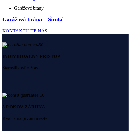
Garážové brány
Garážová brána – Široké
KONTAKTUJTE NÁS
INDIVIDUÁLNY PRÍSTUP
Starostlivosť o Vás
8 ROKOV ZÁRUKA
Kvalita na prvom mieste