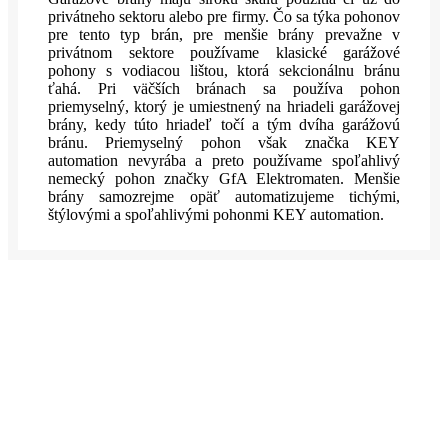
privátneho sektoru alebo pre firmy. Čo sa týka pohonov
pre tento typ brán, pre menšie brány prevažne v
privátnom sektore používame klasické garážové
pohony s vodiacou lištou, ktorá sekcionálnu bránu
ťahá. Pri väčších bránach sa používa pohon
priemyselný, ktorý je umiestnený na hriadeli garážovej
brány, kedy túto hriadeľ točí a tým dvíha garážovú
bránu. Priemyselný pohon však značka KEY
automation nevyrába a preto používame spoľahlivý
nemecký pohon značky GfA Elektromaten. Menšie
brány samozrejme opäť automatizujeme tichými,
štýlovými a spoľahlivými pohonmi KEY automation.