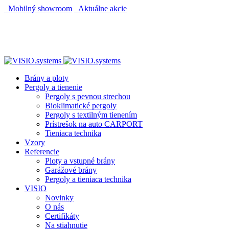
Mobilný showroom
Aktuálne akcie
AUTOMATICKÝ POHON KU BRÁNE ZADARMO
AUTOMATICKÝ POHON KU BRÁNE ZADARMO
Brány a ploty
Pergoly a tienenie
Pergoly s pevnou strechou
Bioklimatické pergoly
Pergoly s textilným tienením
Prístrešok na auto CARPORT
Tieniaca technika
Vzory
Referencie
Ploty a vstupné brány
Garážové brány
Pergoly a tieniaca technika
VISIO
Novinky
O nás
Certifikáty
Na stiahnutie