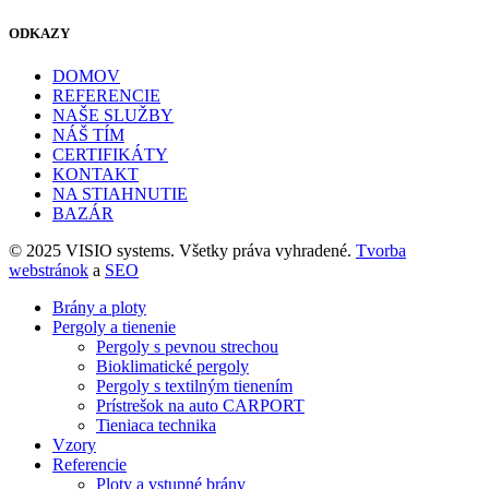
ODKAZY
DOMOV
REFERENCIE
NAŠE SLUŽBY
NÁŠ TÍM
CERTIFIKÁTY
KONTAKT
NA STIAHNUTIE
BAZÁR
© 2025 VISIO systems. Všetky práva vyhradené.
Tvorba
webstránok
a
SEO
Brány a ploty
Pergoly a tienenie
Pergoly s pevnou strechou
Bioklimatické pergoly
Pergoly s textilným tienením
Prístrešok na auto CARPORT
Tieniaca technika
Vzory
Referencie
Ploty a vstupné brány