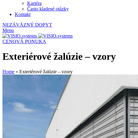
Kariéra
Často kladené otázky
Kontakt
NEZÁVÄZNÝ DOPYT
Menu
CENOVÁ PONUKA
Exteriérové žalúzie – vzory
Home
»
Exteriérové žalúzie – vzory