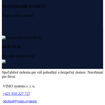
ODOVZDANIE NA KĽÚČ
Žiadne ďalšie starosti
INOVÁCIE
Neustály posun vpred
Spoľahlivé riešenia pre váš pohodlný a bezpečný domov. Navrhnuté
pre život.
VISIO systems s. r. o.
+421 910 227 727
obchod@visio.systems