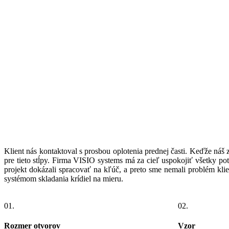
Klient nás kontaktoval s prosbou oplotenia prednej časti. Keďže náš
pre tieto stĺpy. Firma VISIO systems má za cieľ uspokojiť všetky po
projekt dokázali spracovať na kľúč, a preto sme nemali problém kli
systémom skladania krídiel na mieru.
01.
02.
Rozmer otvorov
Vzor