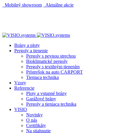
Mobilný showroom
Aktuálne akcie
Brány a ploty
Pergoly a tienenie
Pergoly s pevnou strechou
Bioklimatické pergoly
Pergoly s textilným tienením
Prístrešok na auto CARPORT
Tieniaca technika
Vzory
Referencie
Ploty a vstupné brány
Garážové brány
Pergoly a tieniaca technika
VISIO
Novinky
O nás
Certifikáty
Na stiahnutie