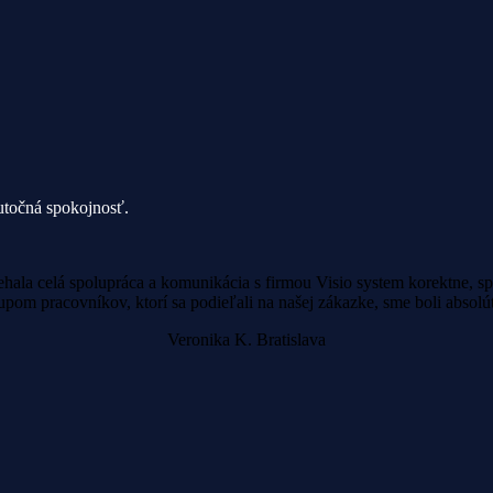
kutočná spokojnosť.
ala celá spolupráca a komunikácia s firmou Visio system korektne, s
tupom pracovníkov, ktorí sa podieľali na našej zákazke, sme boli abso
Veronika K.
Bratislava