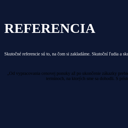
REFERENCIA
Skutočné referencie sú to, na čom si zakladáme. Skutoční ľudia a s
„Od vypracovania cenovej ponuky až po ukončenie zákazky prebieh
termínoch, na ktorých sme sa dohodli. S prís