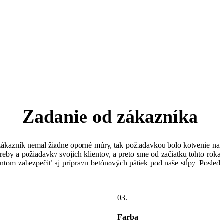
Zadanie od zákazníka
 zákazník nemal žiadne oporné múry, tak požiadavkou bolo kotvenie na n
treby a požiadavky svojich klientov, a preto sme od začiatku tohto rok
entom zabezpečiť aj prípravu betónových pätiek pod naše stĺpy. Posled
03.
Farba