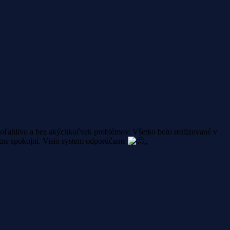
poľahlivo a bez akýchkoľvek problémov. Všetko bolo realizované v
lútne spokojní. Visio system odporúčame
„