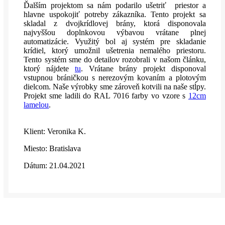
Ďalším projektom sa nám podarilo ušetriť priestor a
hlavne uspokojiť potreby zákazníka. Tento projekt sa
skladal z dvojkrídlovej brány, ktorá disponovala
najvyššou doplnkovou výbavou vrátane plnej
automatizácie. Využitý bol aj systém pre skladanie
krídiel, ktorý umožnil ušetrenia nemalého priestoru.
Tento systém sme do detailov rozobrali v našom článku,
ktorý nájdete
tu
. Vrátane brány projekt disponoval
vstupnou bráničkou s nerezovým kovaním a plotovým
dielcom. Naše výrobky sme zároveň kotvili na naše stĺpy.
Projekt sme ladili do RAL 7016 farby vo vzore s
12cm
lamelou
.
Klient: Veronika K.
Miesto: Bratislava
Dátum: 21.04.2021