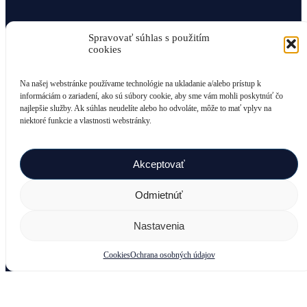
Spravovať súhlas s použitím
cookies
Na našej webstránke používame technológie na ukladanie a/alebo prístup k
informáciám o zariadení, ako sú súbory cookie, aby sme vám mohli poskytnúť čo
8 ROKOV ZÁRUKA
najlepšie služby. Ak súhlas neudelíte alebo ho odvoláte, môže to mať vplyv na
niektoré funkcie a vlastnosti webstránky.
Kvalita na prvom mieste
Akceptovať
Odmietnúť
Nastavenia
ODOVZDANIE NA KĽÚČ
Žiadne ďalšie starosti
Cookies
Ochrana osobných údajov