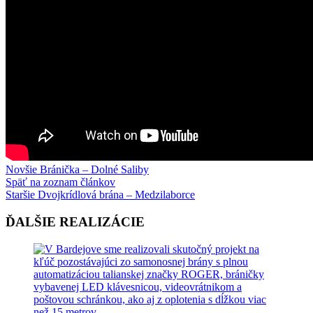
Novšie
Bránička – Dolné Saliby
Späť na zoznam článkov
Staršie
Dvojkrídlová brána – Medzilaborce
ĎALŠIE REALIZÁCIE