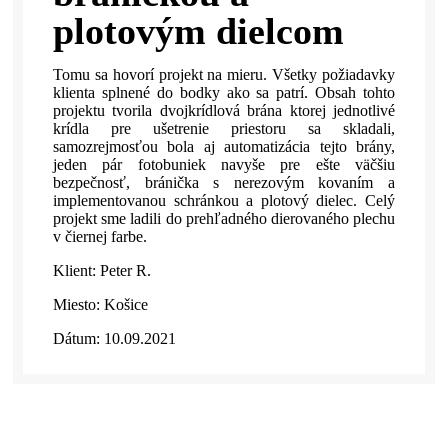
plotovým dielcom
Tomu sa hovorí projekt na mieru. Všetky požiadavky
klienta splnené do bodky ako sa patrí. Obsah tohto
projektu tvorila dvojkrídlová brána ktorej jednotlivé
krídla pre ušetrenie priestoru sa skladali,
samozrejmosťou bola aj automatizácia tejto brány,
jeden pár fotobuniek navyše pre ešte väčšiu
bezpečnosť, bránička s nerezovým kovaním a
implementovanou schránkou a plotový dielec. Celý
projekt sme ladili do prehľadného dierovaného plechu
v čiernej farbe.
Klient: Peter R.
Miesto: Košice
Dátum: 10.09.2021