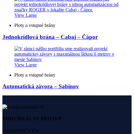
View Large
Ploty a vstupné brány
Jednokrídlová brána – Cabaj – Čápor
View Large
Ploty a vstupné brány
Automatická závora – Sabinov
INDIVIDUÁLNY PRÍSTUP
Starostlivosť o Vás