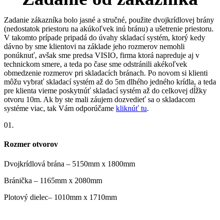
Zadanie zákazníka bolo jasné a stručné, použite dvojkrídlovej brány
(nedostatok priestoru na akúkoľvek inú bránu) a ušetrenie priestoru.
V takomto prípade pripadá do úvahy skladací systém, ktorý kedy
dávno by sme klientovi na základe jeho rozmerov nemohli
ponúknuť, avšak sme predsa VISIO, firma ktorá napreduje aj v
technickom smere, a teda po čase sme odstránili akékoľvek
obmedzenie rozmerov pri skladacích bránach. Po novom si klienti
môžu vybrať skladací systém až do 5m dlhého jedného krídla, a teda
pre klienta vieme poskytnúť skladací systém až do celkovej dĺžky
otvoru 10m. Ak by ste mali záujem dozvedieť sa o skladacom
systéme viac, tak Vám odporúčame
kliknúť tu
.
01.
Rozmer otvorov
Dvojkrídlová brána – 5150mm x 1800mm
Bránička – 1165mm x 2080mm
Plotový dielec– 1010mm x 1710mm