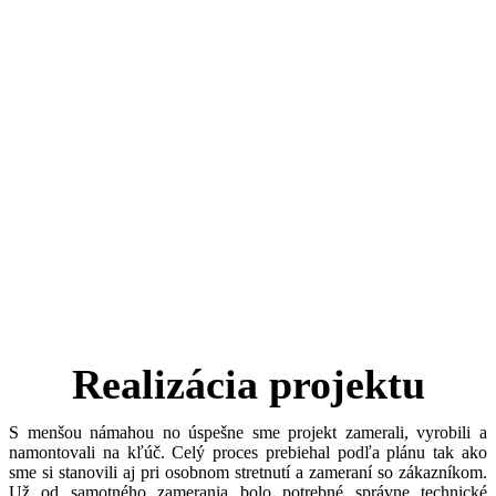
Realizácia projektu
S menšou námahou no úspešne sme projekt zamerali, vyrobili a
namontovali na kľúč. Celý proces prebiehal podľa plánu tak ako
sme si stanovili aj pri osobnom stretnutí a zameraní so zákazníkom.
Už od samotného zamerania bolo potrebné správne technické