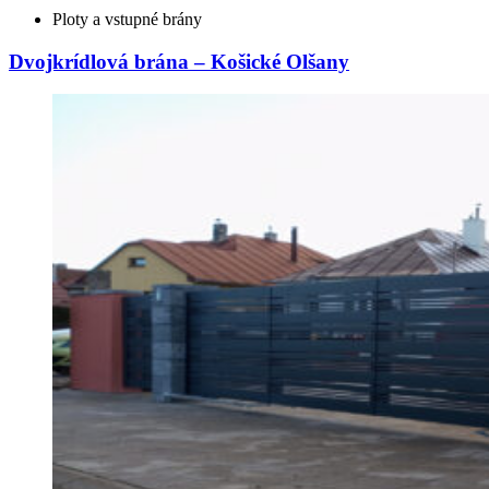
Ploty a vstupné brány
Dvojkrídlová brána – Košické Olšany