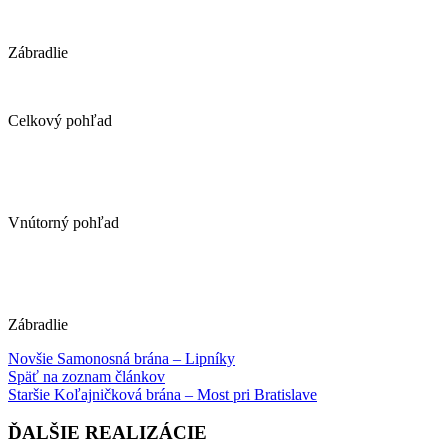
Zábradlie
Celkový pohľad
Vnútorný pohľad
Zábradlie
Novšie
Samonosná brána – Lipníky
Späť na zoznam článkov
Staršie
Koľajničková brána – Most pri Bratislave
ĎALŠIE REALIZÁCIE