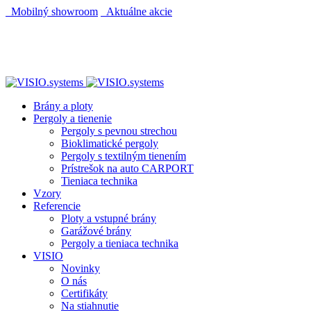
Mobilný showroom
Aktuálne akcie
AUTOMATICKÝ POHON KU BRÁNE ZADARMO
AUTOMATICKÝ POHON KU BRÁNE ZADARMO
Brány a ploty
Pergoly a tienenie
Pergoly s pevnou strechou
Bioklimatické pergoly
Pergoly s textilným tienením
Prístrešok na auto CARPORT
Tieniaca technika
Vzory
Referencie
Ploty a vstupné brány
Garážové brány
Pergoly a tieniaca technika
VISIO
Novinky
O nás
Certifikáty
Na stiahnutie