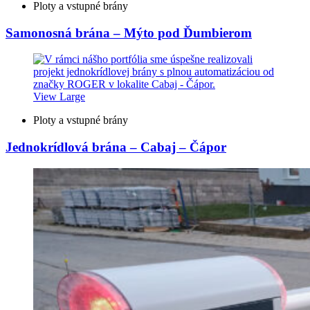
Ploty a vstupné brány
Samonosná brána – Mýto pod Ďumbierom
View Large
Ploty a vstupné brány
Jednokrídlová brána – Cabaj – Čápor