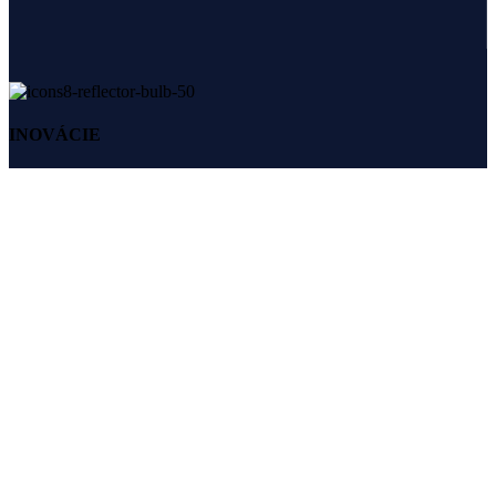
INOVÁCIE
Neustály posun vpred
Spoľahlivé riešenia pre váš pohodlný a bezpečný domov. Navrhnuté
pre život.
VISIO systems s. r. o.
+421 910 227 727
obchod@visio.systems
ODKAZY
DOMOV