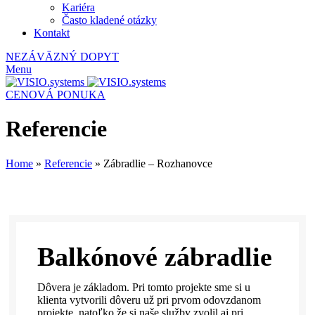
Kariéra
Často kladené otázky
Kontakt
NEZÁVÄZNÝ DOPYT
Menu
CENOVÁ PONUKA
Referencie
Home
»
Referencie
»
Zábradlie – Rozhanovce
Balkónové zábradlie
Dôvera je základom. Pri tomto projekte sme si u
klienta vytvorili dôveru už pri prvom odovzdanom
projekte, natoľko že si naše služby zvolil aj pri