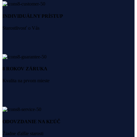
INDIVIDUÁLNY PRÍSTUP
Starostlivosť o Vás
8 ROKOV ZÁRUKA
Kvalita na prvom mieste
ODOVZDANIE NA KĽÚČ
Žiadne ďalšie starosti