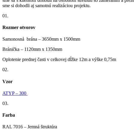
sme sa s klientom dohodli na osobnom stretnutí so zameraním a prezent
sme si dohodli aj samotnú realizáciou projektu.
01.
Rozmer otvorov
Samonosná brána – 3650mm x 1500mm
Bránička – 1120mm x 1350mm
Oplotenie prednej časti v celkovej dĺžke 12m a výške 0,75m
02.
Vzor
ATYP – 300
03.
Farba
RAL 7016 – Jemná štruktúra