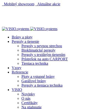
Mobilný showroom
Aktuálne akcie
Brány a ploty
Pergoly a tienenie
Pergoly s pevnou strechou
Bioklimatické pergoly
Pergoly s textilným tienením
Prístrešok na auto CARPORT
Tieniaca technika
Vzory
Referencie
Ploty a vstupné brány
Garážové brány
Pergoly a tieniaca technika
VISIO
Novinky
O nás
Certifikáty
Na stiahnutie