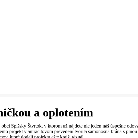
ičkou a oplotením
 obci Spišský Štvrtok, v ktorom už nájdete nie jeden náš úspešne odov
Tento projekt v antracitovom prevedení tvorila samonosná brána s plnou
v, ktoré dodali projektu ešte krajší vizuál.