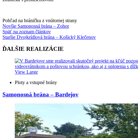
Pohľad na bráničku z vnútornej strany
Novšie
Samonosná brána – Zohor
Späť na zoznam článkov
Staršie
Dvojkrídlová brána – Košický Klečenov
ĎALŠIE REALIZÁCIE
View Large
Ploty a vstupné brány
Samonosná brána – Bardejov