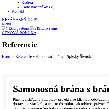
Kariéra
Často kladené otázky
Kontakt
NEZÁVÄZNÝ DOPYT
Menu
CENOVÁ PONUKA
Referencie
Home
»
Referencie
»
Samonosná brána – Spišský Štvrtok
Samonosná brána s brán
Plne neprehľadný a atypický projekt sme klientovi odovzdali v
dostávame viac krát, a teda to čo robíme tak robíme správne. 
časti. Samozrejmosťou bolo aj dodanie a montáž krycích systémo