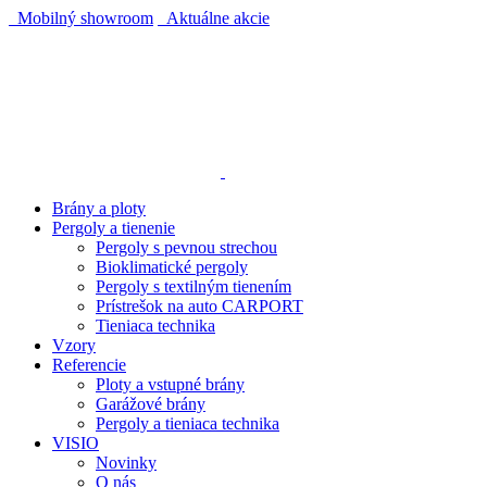
Mobilný showroom
Aktuálne akcie
AUTOMATICKÝ POHON KU BRÁNE ZADARMO
AUTOMATICKÝ POHON KU BRÁNE ZADARMO
Brány a ploty
Pergoly a tienenie
Pergoly s pevnou strechou
Bioklimatické pergoly
Pergoly s textilným tienením
Prístrešok na auto CARPORT
Tieniaca technika
Vzory
Referencie
Ploty a vstupné brány
Garážové brány
Pergoly a tieniaca technika
VISIO
Novinky
O nás