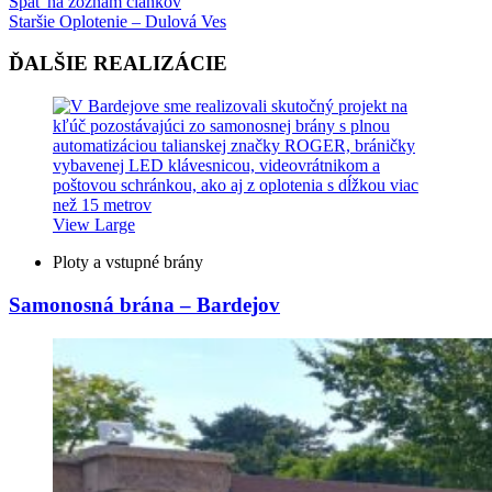
Späť na zoznam článkov
Staršie
Oplotenie – Dulová Ves
ĎALŠIE REALIZÁCIE
View Large
Ploty a vstupné brány
Samonosná brána – Bardejov