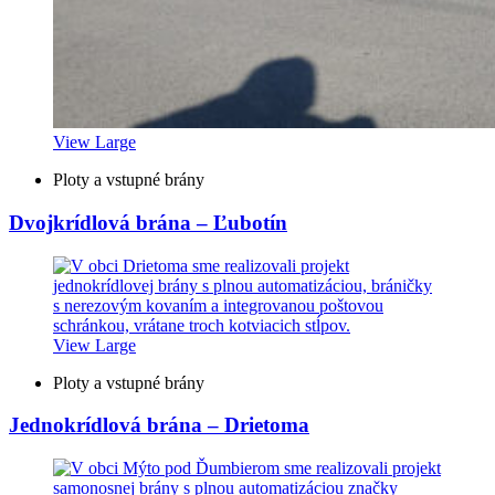
View Large
Ploty a vstupné brány
Dvojkrídlová brána – Ľubotín
View Large
Ploty a vstupné brány
Jednokrídlová brána – Drietoma