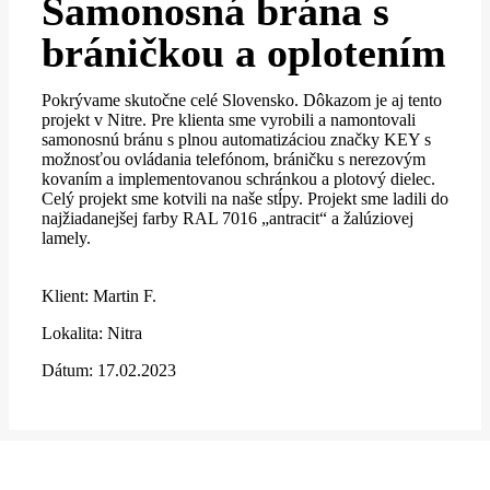
Samonosná brána s
bráničkou a oplotením
Pokrývame skutočne celé Slovensko. Dôkazom je aj tento
projekt v Nitre. Pre klienta sme vyrobili a namontovali
samonosnú bránu s plnou automatizáciou značky KEY s
možnosťou ovládania telefónom, bráničku s nerezovým
kovaním a implementovanou schránkou a plotový dielec.
Celý projekt sme kotvili na naše stĺpy. Projekt sme ladili do
najžiadanejšej farby RAL 7016 „antracit“ a žalúziovej
lamely.
Klient: Martin F.
Lokalita: Nitra
Dátum: 17.02.2023