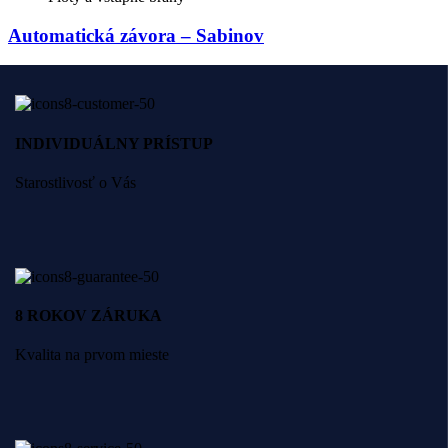
Automatická závora – Sabinov
INDIVIDUÁLNY PRÍSTUP
Starostlivosť o Vás
8 ROKOV ZÁRUKA
Kvalita na prvom mieste