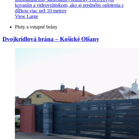
View Large
Ploty a vstupné brány
Dvojkrídlová brána – Košické Olšany