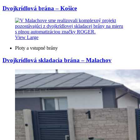
Dvojkrídlová brána – Košice
View Large
Ploty a vstupné brány
Dvojkrídlová skladacia brána – Malachov