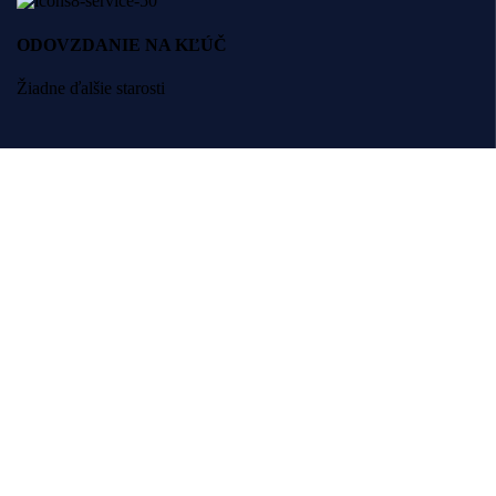
ODOVZDANIE NA KĽÚČ
Žiadne ďalšie starosti
INOVÁCIE
Neustály posun vpred
Spoľahlivé riešenia pre váš pohodlný a bezpečný domov. Navrhnuté
pre život.
VISIO systems s. r. o.
+421 910 227 727
obchod@visio.systems