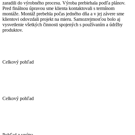
zaradili do výrobného procesu. Výroba prebiehala podľa plánov.
Pred finálnou úpravou sme klienta kontaktovali s termínom
montáže. Montáž prebehla počas jedného dňa a v jej závere sme
klientovi odovzdali projekt na mieru. Samozrejmosťou bolo aj
vysvetlenie všetkých činnosti spojených s používaním a údržby
produktov.
Celkový pohľad
Celkový pohľad
Pohľad z vnútra