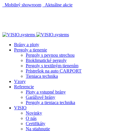
Mobilný showroom
Aktuálne akcie
AUTOMATICKÝ POHON KU BRÁNE ZADARMO
AUTOMATICKÝ POHON KU BRÁNE ZADARMO
Brány a ploty
Pergoly a tienenie
Pergoly s pevnou strechou
Bioklimatické pergoly
Pergoly s textilným tienením
Prístrešok na auto CARPORT
Tieniaca technika
Vzory
Referencie
Ploty a vstupné brány
Garážové brány
Pergoly a tieniaca technika
VISIO
Novinky
O nás
Certifikáty
Na stiahnutie