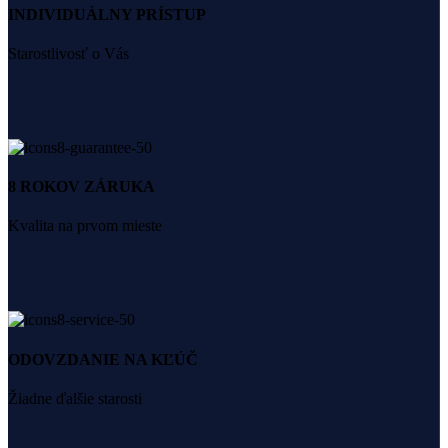
INDIVIDUÁLNY PRÍSTUP
Starostlivosť o Vás
8 ROKOV ZÁRUKA
Kvalita na prvom mieste
ODOVZDANIE NA KĽÚČ
Žiadne ďalšie starosti