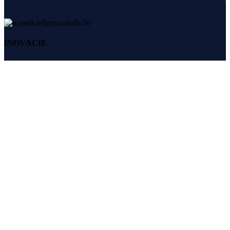
INOVÁCIE
Neustály posun vpred
Spoľahlivé riešenia pre váš pohodlný a bezpečný domov. Navrhnuté
pre život.
VISIO systems s. r. o.
+421 910 227 727
obchod@visio.systems
ODKAZY
DOMOV
REFERENCIE
NAŠE SLUŽBY