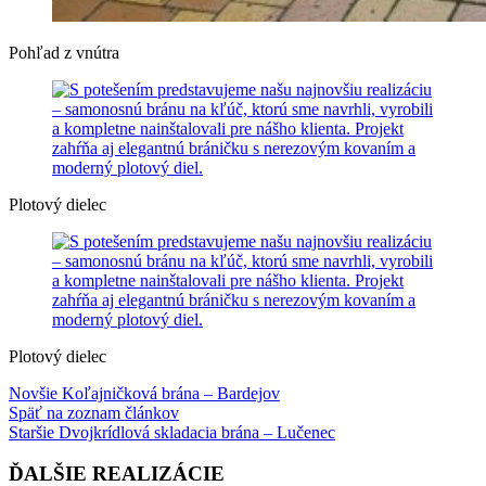
Pohľad z vnútra
Plotový dielec
Plotový dielec
Novšie
Koľajničková brána – Bardejov
Späť na zoznam článkov
Staršie
Dvojkrídlová skladacia brána – Lučenec
ĎALŠIE REALIZÁCIE