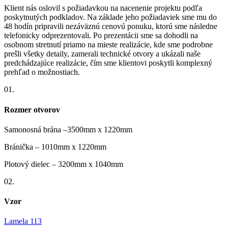
Klient nás oslovil s požiadavkou na nacenenie projektu podľa
poskytnutých podkladov. Na základe jeho požiadaviek sme mu do
48 hodín pripravili nezáväznú cenovú ponuku, ktorú sme následne
telefonicky odprezentovali. Po prezentácii sme sa dohodli na
osobnom stretnutí priamo na mieste realizácie, kde sme podrobne
prešli všetky detaily, zamerali technické otvory a ukázali naše
predchádzajúce realizácie, čím sme klientovi poskytli komplexný
prehľad o možnostiach.
01.
Rozmer otvorov
Samonosná brána –3500mm x 1220mm
Bránička – 1010mm x 1220mm
Plotový dielec – 3200mm x 1040mm
02.
Vzor
Lamela 113