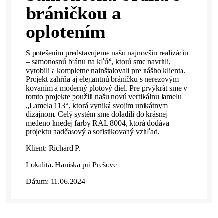
bráničkou a
oplotením
S potešením predstavujeme našu najnovšiu realizáciu
– samonosnú bránu na kľúč, ktorú sme navrhli,
vyrobili a kompletne nainštalovali pre nášho klienta.
Projekt zahŕňa aj elegantnú bráničku s nerezovým
kovaním a moderný plotový diel. Pre prvýkrát sme v
tomto projekte použili našu novú vertikálnu lamelu
„Lamela 113“, ktorá vyniká svojím unikátnym
dizajnom. Celý systém sme doladili do krásnej
medeno hnedej farby RAL 8004, ktorá dodáva
projektu nadčasový a sofistikovaný vzhľad.
Klient: Richard P.
Lokalita: Haniska pri Prešove
Dátum: 11.06.2024