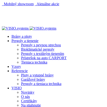
Mobilný showroom
Aktuálne akcie
Brány a ploty
Pergoly a tienenie
Pergoly s pevnou strechou
Bioklimatické pergoly
Pergoly s textilným tienením
Prístrešok na auto CARPORT
Tieniaca technika
Vzory
Referencie
Ploty a vstupné brány
Garážové brány
Pergoly a tieniaca technika
VISIO
Novinky
O nás
Certifikáty
Na stiahnutie