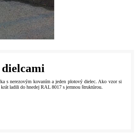
 dielcami
a s nerezovým kovaním a jeden plotový dielec. Ako vzor si
 krát ladili do hnedej RAL 8017 s jemnou štruktúrou.