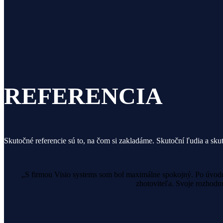
REFERENCIA
Skutočné referencie sú to, na čom si zakladáme. Skutoční ľudia a sku
„S firmou Visio systems som bol maximálne spokojný. Po úvodno
zhotoviteľa. Svoje rozhod