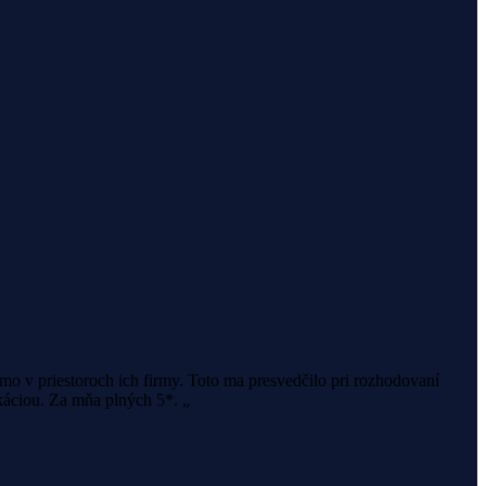
o v priestoroch ich firmy. Toto ma presvedčilo pri rozhodovaní
áciou. Za mňa plných 5*. „