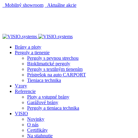
Mobilný showroom
Aktuálne akcie
AUTOMATICKÝ POHON KU BRÁNE ZADARMO
AUTOMATICKÝ POHON KU BRÁNE ZADARMO
Brány a ploty
Pergoly a tienenie
Pergoly s pevnou strechou
Bioklimatické pergoly
Pergoly s textilným tienením
Prístrešok na auto CARPORT
Tieniaca technika
Vzory
Referencie
Ploty a vstupné brány
Garážové brány
Pergoly a tieniaca technika
VISIO
Novinky
O nás
Certifikáty
Na stiahnutie