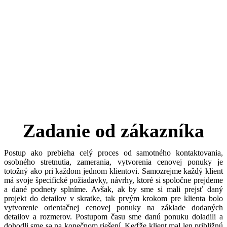
Zadanie od zákazníka
Postup ako prebieha celý proces od samotného kontaktovania,
osobného stretnutia, zamerania, vytvorenia cenovej ponuky je
totožný ako pri každom jednom klientovi. Samozrejme každý klient
má svoje špecifické požiadavky, návrhy, ktoré si spoločne prejdeme
a dané podnety splníme. Avšak, ak by sme si mali prejsť daný
projekt do detailov v skratke, tak prvým krokom pre klienta bolo
vytvorenie orientačnej cenovej ponuky na základe dodaných
detailov a rozmerov. Postupom času sme danú ponuku doladili a
dohodli sme sa na konečnom riešení. Keďže klient mal len približnú