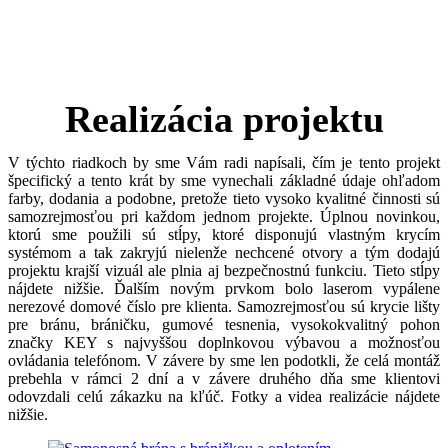
Realizácia projektu
V týchto riadkoch by sme Vám radi napísali, čím je tento projekt
špecifický a tento krát by sme vynechali základné údaje ohľadom
farby, dodania a podobne, pretože tieto vysoko kvalitné činnosti sú
samozrejmosťou pri každom jednom projekte. Úplnou novinkou,
ktorú sme použili sú stĺpy, ktoré disponujú vlastným krycím
systémom a tak zakryjú nielenže nechcené otvory a tým dodajú
projektu krajší vizuál ale plnia aj bezpečnostnú funkciu. Tieto stĺpy
nájdete nižšie. Ďalším novým prvkom bolo laserom vypálene
nerezové domové číslo pre klienta. Samozrejmosťou sú krycie lišty
pre bránu, bráničku, gumové tesnenia, vysokokvalitný pohon
značky KEY s najvyššou doplnkovou výbavou a možnosťou
ovládania telefónom. V závere by sme len podotkli, že celá montáž
prebehla v rámci 2 dní a v závere druhého dňa sme klientovi
odovzdali celú zákazku na kľúč. Fotky a videa realizácie nájdete
nižšie.