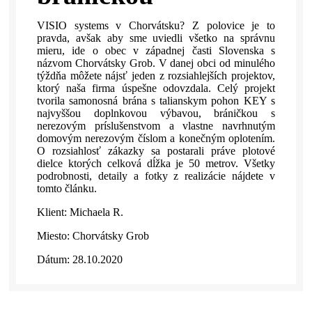
VISIO systems v Chorvátsku? Z polovice je to
pravda, avšak aby sme uviedli všetko na správnu
mieru, ide o obec v západnej časti Slovenska s
názvom Chorvátsky Grob. V danej obci od minulého
týždňa môžete nájsť jeden z rozsiahlejších projektov,
ktorý naša firma úspešne odovzdala. Celý projekt
tvorila samonosná brána s talianskym pohon KEY s
najvyššou doplnkovou výbavou, bráničkou s
nerezovým príslušenstvom a vlastne navrhnutým
domovým nerezovým číslom a konečným oplotením.
O rozsiahlosť zákazky sa postarali práve plotové
dielce ktorých celková dĺžka je 50 metrov. Všetky
podrobnosti, detaily a fotky z realizácie nájdete v
tomto článku.
Klient: Michaela R.
Miesto: Chorvátsky Grob
Dátum: 28.10.2020