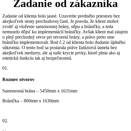
Zadanie od zákazníka
Zadanie od klienta bolo jasné. Uzavretie predného priestoru bez
akejkoľvek straty prechodovej časti. Je pravda, že klient mohol
zvoliť aj vloženie samonosnej brány, stĺpu a bráničky, a teda
nemuselo dôjsť ku implementácií bráničky. Avšak klient mal záujem
o plný prechodný otvor pri otvorení brány, a práve preto sme
bráničku implementovali. Bod č.2 od klienta bolo dodanie úplného
súkromia. O tento bod sa postarala práve žalúziová lamela bez
akejkoľvek medzery, ale aj naše krycie prvky, ktoré plnia ako aj
estetickú funkciu tak aj bezpečnostnú.
01.
Rozmer otvorov
Samonosná brána – 5450mm x 1631mm
Bránička – 800mm x 1630mm
02.