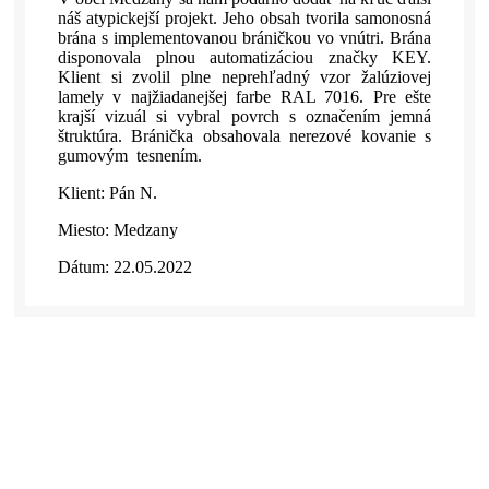
náš atypickejší projekt. Jeho obsah tvorila samonosná
brána s implementovanou bráničkou vo vnútri. Brána
disponovala plnou automatizáciou značky KEY.
Klient si zvolil plne neprehľadný vzor žalúziovej
lamely v najžiadanejšej farbe RAL 7016. Pre ešte
krajší vizuál si vybral povrch s označením jemná
štruktúra. Bránička obsahovala nerezové kovanie s
gumovým tesnením.
Klient: Pán N.
Miesto: Medzany
Dátum: 22.05.2022