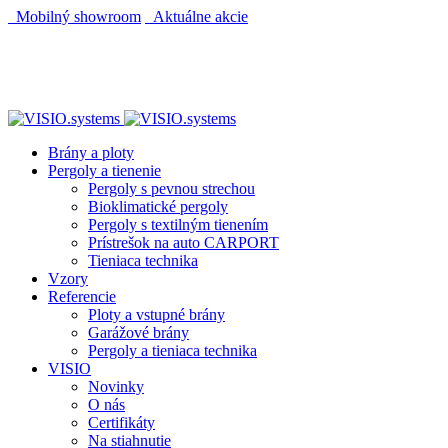
Mobilný showroom
Aktuálne akcie
AUTOMATICKÝ POHON KU BRÁNE ZADARMO
AUTOMATICKÝ POHON KU BRÁNE ZADARMO
Brány a ploty
Pergoly a tienenie
Pergoly s pevnou strechou
Bioklimatické pergoly
Pergoly s textilným tienením
Prístrešok na auto CARPORT
Tieniaca technika
Vzory
Referencie
Ploty a vstupné brány
Garážové brány
Pergoly a tieniaca technika
VISIO
Novinky
O nás
Certifikáty
Na stiahnutie