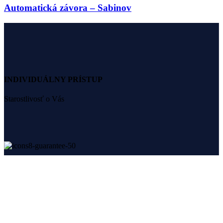
Automatická závora – Sabinov
INDIVIDUÁLNY PRÍSTUP
Starostlivosť o Vás
8 ROKOV ZÁRUKA
Kvalita na prvom mieste