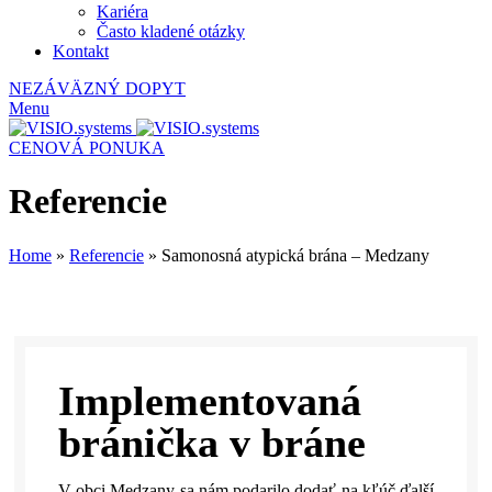
Kariéra
Často kladené otázky
Kontakt
NEZÁVÄZNÝ DOPYT
Menu
CENOVÁ PONUKA
Referencie
Home
»
Referencie
»
Samonosná atypická brána – Medzany
Implementovaná
bránička v bráne
V obci Medzany sa nám podarilo dodať na kľúč ďalší