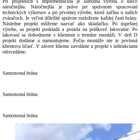
Pri projektoch s implementáciou je samotná výroba o niečo
náročnejšia. Náročnejšia je práve pri správnom spracovaní
technických výkresov a pri prvotnej výrobe, ktorá začína u našich
zváračoch. Je veľmi dôležité správne rozloženie každej časti brány.
Následne projekt môžeme nazvať ako skladačku. Po úspešnej
výrobe, sa projekt poskladá a posiela na práškové lakovanie. Po
lakovaní sa dohodneme s klientom o termíne montáži. V deň D
projekt dodáme a namontujeme. Počas montáže nie je povinná
klientova účasť. V závere klienta zavoláme a projekt s inštrukciami
odovzdáme.
Samonosná brána
Samonosná brána
Samonosná brána