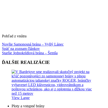
Pohľad z vnútra
Novšie
Samonosná brána – Vyšlý Lánec
Späť na zoznam článkov
Staršie
Jednokrídlová brána – Šemša
ĎALŠIE REALIZÁCIE
View Large
Ploty a vstupné brány