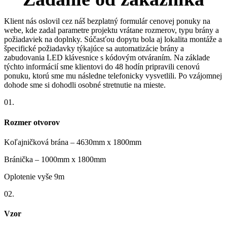
Klient nás oslovil cez náš bezplatný formulár cenovej ponuky na
webe, kde zadal parametre projektu vrátane rozmerov, typu brány a
požiadaviek na doplnky. Súčasťou dopytu bola aj lokalita montáže a
špecifické požiadavky týkajúce sa automatizácie brány a
zabudovania LED klávesnice s kódovým otváraním. Na základe
týchto informácií sme klientovi do 48 hodín pripravili cenovú
ponuku, ktorú sme mu následne telefonicky vysvetlili. Po vzájomnej
dohode sme si dohodli osobné stretnutie na mieste.
01.
Rozmer otvorov
Koľajničková brána – 4630mm x 1800mm
Bránička – 1000mm x 1800mm
Oplotenie vyše 9m
02.
Vzor