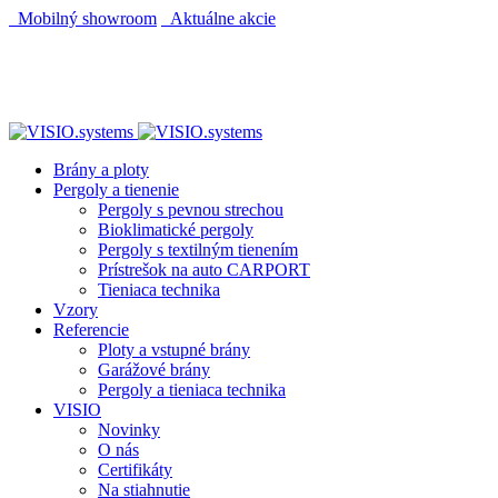
Mobilný showroom
Aktuálne akcie
AUTOMATICKÝ POHON KU BRÁNE ZADARMO
AUTOMATICKÝ POHON KU BRÁNE ZADARMO
Brány a ploty
Pergoly a tienenie
Pergoly s pevnou strechou
Bioklimatické pergoly
Pergoly s textilným tienením
Prístrešok na auto CARPORT
Tieniaca technika
Vzory
Referencie
Ploty a vstupné brány
Garážové brány
Pergoly a tieniaca technika
VISIO
Novinky
O nás
Certifikáty
Na stiahnutie