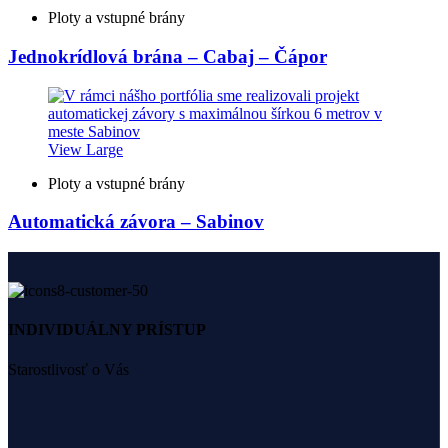
Ploty a vstupné brány
Jednokrídlová brána – Cabaj – Čápor
View Large
Ploty a vstupné brány
Automatická závora – Sabinov
INDIVIDUÁLNY PRÍSTUP
Starostlivosť o Vás