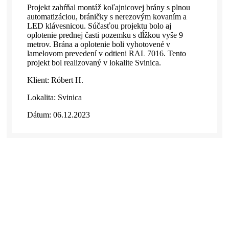
Projekt zahŕňal montáž koľajnicovej brány s plnou
automatizáciou, bráničky s nerezovým kovaním a
LED klávesnicou. Súčasťou projektu bolo aj
oplotenie prednej časti pozemku s dĺžkou vyše 9
metrov. Brána a oplotenie boli vyhotovené v
lamelovom prevedení v odtieni RAL 7016. Tento
projekt bol realizovaný v lokalite Svinica.
Klient: Róbert H.
Lokalita: Svinica
Dátum: 06.12.2023