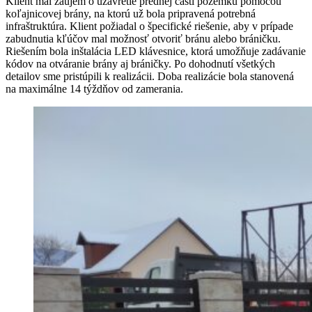
Klient mal záujem o uzavretie prednej časti pozemku pomocou
koľajnicovej brány, na ktorú už bola pripravená potrebná
infraštruktúra. Klient požiadal o špecifické riešenie, aby v prípade
zabudnutia kľúčov mal možnosť otvoriť bránu alebo bráničku.
Riešením bola inštalácia LED klávesnice, ktorá umožňuje zadávanie
kódov na otváranie brány aj bráničky. Po dohodnutí všetkých
detailov sme pristúpili k realizácii. Doba realizácie bola stanovená
na maximálne 14 týždňov od zamerania.