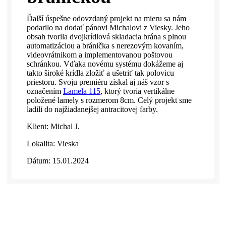
Ďalší úspešne odovzdaný projekt na mieru sa nám
podarilo na dodať pánovi Michalovi z Viesky. Jeho
obsah tvorila dvojkrídlová skladacia brána s plnou
automatizáciou a bránička s nerezovým kovaním,
videovrátnikom a implementovanou poštovou
schránkou. Vďaka novému systému dokážeme aj
takto široké krídla zložiť a ušetriť tak polovicu
priestoru. Svoju premiéru získal aj náš vzor s
označením
Lamela 115
, ktorý tvoria vertikálne
položené lamely s rozmerom 8cm. Celý projekt sme
ladili do najžiadanejšej antracitovej farby.
Klient: Michal J.
Lokalita: Vieska
Dátum: 15.01.2024