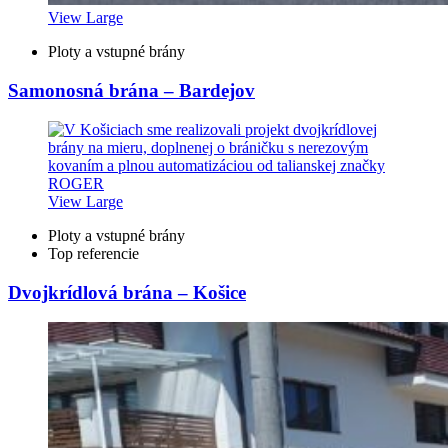
View Large
Ploty a vstupné brány
Samonosná brána – Bardejov
View Large
Ploty a vstupné brány
Top referencie
Dvojkrídlová brána – Košice