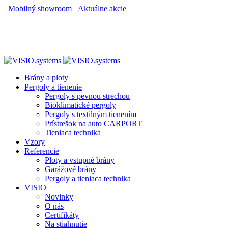
Mobilný showroom
Aktuálne akcie
AUTOMATICKÝ POHON KU BRÁNE ZADARMO
AUTOMATICKÝ POHON KU BRÁNE ZADARMO
Brány a ploty
Pergoly a tienenie
Pergoly s pevnou strechou
Bioklimatické pergoly
Pergoly s textilným tienením
Prístrešok na auto CARPORT
Tieniaca technika
Vzory
Referencie
Ploty a vstupné brány
Garážové brány
Pergoly a tieniaca technika
VISIO
Novinky
O nás
Certifikáty
Na stiahnutie