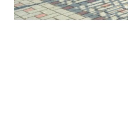
View Large
Ploty a vstupné brány
Jednokrídlová brána – Drietoma
View Large
Ploty a vstupné brány
Samonosná brána – Mýto pod Ďumbierom