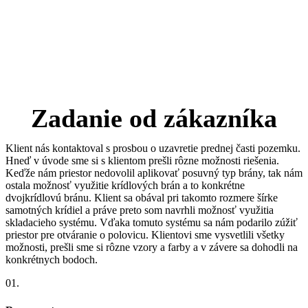
Zadanie od zákazníka
Klient nás kontaktoval s prosbou o uzavretie prednej časti pozemku.
Hneď v úvode sme si s klientom prešli rôzne možnosti riešenia.
Keďže nám priestor nedovolil aplikovať posuvný typ brány, tak nám
ostala možnosť využitie krídlových brán a to konkrétne
dvojkrídlovú bránu. Klient sa obával pri takomto rozmere šírke
samotných krídiel a práve preto som navrhli možnosť využitia
skladacieho systému. Vďaka tomuto systému sa nám podarilo zúžiť
priestor pre otváranie o polovicu. Klientovi sme vysvetlili všetky
možnosti, prešli sme si rôzne vzory a farby a v závere sa dohodli na
konkrétnych bodoch.
01.