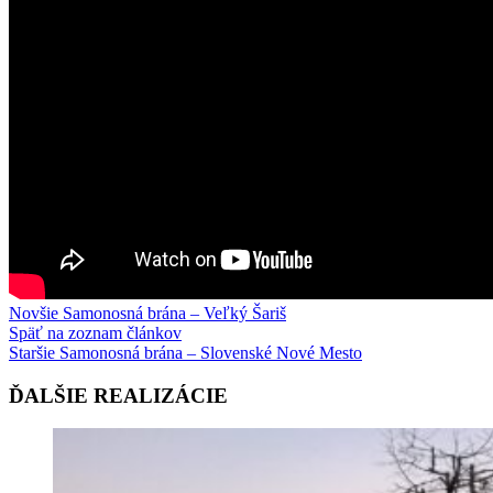
Novšie
Samonosná brána – Veľký Šariš
Späť na zoznam článkov
Staršie
Samonosná brána – Slovenské Nové Mesto
ĎALŠIE REALIZÁCIE