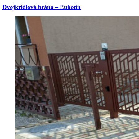
Dvojkrídlová brána – Ľubotín