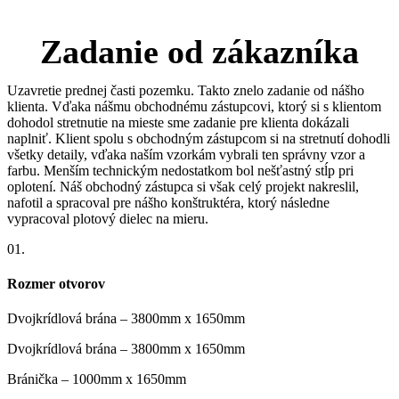
Zadanie od zákazníka
Uzavretie prednej časti pozemku. Takto znelo zadanie od nášho
klienta. Vďaka nášmu obchodnému zástupcovi, ktorý si s klientom
dohodol stretnutie na mieste sme zadanie pre klienta dokázali
naplniť. Klient spolu s obchodným zástupcom si na stretnutí dohodli
všetky detaily, vďaka naším vzorkám vybrali ten správny vzor a
farbu. Menším technickým nedostatkom bol nešťastný stĺp pri
oplotení. Náš obchodný zástupca si však celý projekt nakreslil,
nafotil a spracoval pre nášho konštruktéra, ktorý následne
vypracoval plotový dielec na mieru.
01.
Rozmer otvorov
Dvojkrídlová brána – 3800mm x 1650mm
Dvojkrídlová brána – 3800mm x 1650mm
Bránička – 1000mm x 1650mm