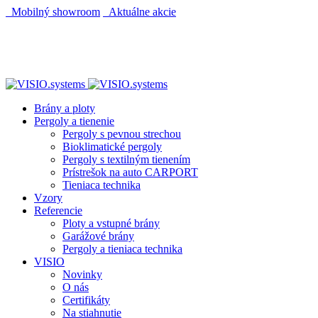
Mobilný showroom
Aktuálne akcie
AUTOMATICKÝ POHON KU BRÁNE ZADARMO
AUTOMATICKÝ POHON KU BRÁNE ZADARMO
Brány a ploty
Pergoly a tienenie
Pergoly s pevnou strechou
Bioklimatické pergoly
Pergoly s textilným tienením
Prístrešok na auto CARPORT
Tieniaca technika
Vzory
Referencie
Ploty a vstupné brány
Garážové brány
Pergoly a tieniaca technika
VISIO
Novinky
O nás
Certifikáty
Na stiahnutie