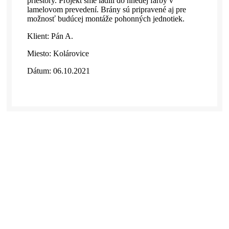
priestory. Projekt sme ladili do hnedej farby v
lamelovom prevedení. Brány sú pripravené aj pre
možnosť budúcej montáže pohonných jednotiek.
Klient: Pán A.
Miesto:
Kolárovice
Dátum: 06.10.2021