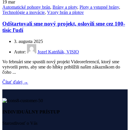
19
mar
Automatické pohony brán
,
Brány a ploty
,
Ploty a vstupné brány
,
Technológie a inovácie
,
Vzory brán a plotov
Odštartovali sme nový projekt, oslovili sme cez 100-
tisíc ľudí
3. augusta 2025
Autor:
Jozef Katriňák, VISIO
Vo februári sme spustili nový projekt Videoreferencií, ktorý sme
vytvorili preto, aby sme do hĺbky priblížili našim zákazníkom do
čoho ...
Čítať ďalej →
INDIVIDUÁLNY PRÍSTUP
Starostlivosť o Vás