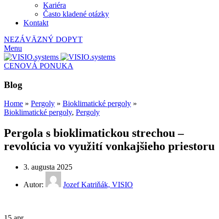
Kariéra
Často kladené otázky
Kontakt
NEZÁVÄZNÝ DOPYT
Menu
CENOVÁ PONUKA
Blog
Home
»
Pergoly
»
Bioklimatické pergoly
»
Bioklimatické pergoly
,
Pergoly
Pergola s bioklimatickou strechou –
revolúcia vo využití vonkajšieho priestoru
3. augusta 2025
Autor:
Jozef Katriňák, VISIO
15
apr