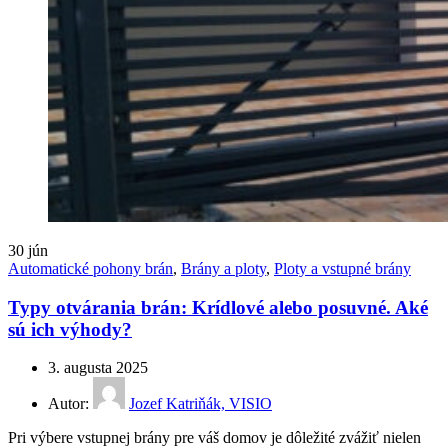
30
jún
Automatické pohony brán
,
Brány a ploty
,
Ploty a vstupné brány
Typy otvárania brán: Krídlové alebo posuvné. Aké
sú ich výhody?
3. augusta 2025
Autor:
Jozef Katriňák, VISIO
Pri výbere vstupnej brány pre váš domov je dôležité zvážiť nielen