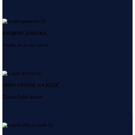
8 ROKOV ZÁRUKA
Kvalita na prvom mieste
ODOVZDANIE NA KĽÚČ
Žiadne ďalšie starosti