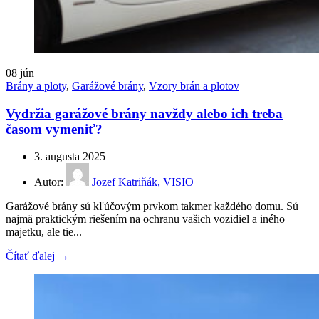
08
jún
Brány a ploty
,
Garážové brány
,
Vzory brán a plotov
Vydržia garážové brány navždy alebo ich treba
časom vymeniť?
3. augusta 2025
Autor:
Jozef Katriňák, VISIO
Garážové brány sú kľúčovým prvkom takmer každého domu. Sú
najmä praktickým riešením na ochranu vašich vozidiel a iného
majetku, ale tie...
Čítať ďalej →