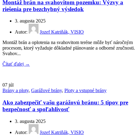
Montáž brán na svahovitom pozemku: Výzvy a
riešenia pre bezchybný výsledok
3. augusta 2025
Autor:
Jozef Katriňák, VISIO
Montáž brán a oplotenia na svahovitom teréne môže byť náročným
procesom, ktorý vyžaduje dôkladné plánovanie a odborné zručnosti.
Svahov...
Čítať ďalej →
07
júl
Brány a ploty
,
Garážové brány
,
Ploty a vstupné brány
Ako zabezpečiť vašu garážovú bránu: 5 tipov pre
bezpečnosť a spoľahlivosť
3. augusta 2025
Autor:
Jozef Katriňák, VISIO