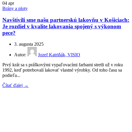
04
apr
Brány a ploty
Navštívili sme našu partnerskú lakovňu v Košiciach:
Je rozdiel v kvalite lakovania spojený s výkonom
pece?
3. augusta 2025
Autor:
Jozef Katriňák, VISIO
Prvý krát sa s práškovými vypaľovacími farbami stretli už v roku
1992, keď potrebovali lakovať vlastné výrobky. Od toho času sa
podieľa...
Čítať ďalej →