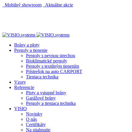
Mobilný showroom
Aktuálne akcie
AUTOMATICKÝ POHON KU BRÁNE ZADARMO
AUTOMATICKÝ POHON KU BRÁNE ZADARMO
Brány a ploty
Pergoly a tienenie
Pergoly s pevnou strechou
Bioklimatické pergoly
Pergoly s textilným tienením
Prístrešok na auto CARPORT
Tieniaca technika
Vzory
Referencie
Ploty a vstupné brány
Garážové brány
Pergoly a tieniaca technika
VISIO
Novinky
O nás
Certifikáty
Na stiahnutie