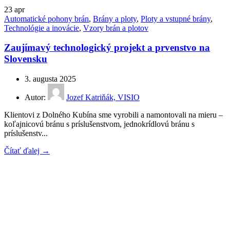
23
apr
Automatické pohony brán
,
Brány a ploty
,
Ploty a vstupné brány
,
Technológie a inovácie
,
Vzory brán a plotov
Zaujímavý technologický projekt a prvenstvo na
Slovensku
3. augusta 2025
Autor:
Jozef Katriňák, VISIO
Klientovi z Dolného Kubína sme vyrobili a namontovali na mieru –
koľajnicovú bránu s príslušenstvom, jednokrídlovú bránu s
príslušenstv...
Čítať ďalej →