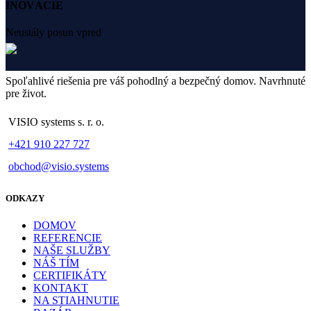
INOVÁCIE
Neustály posun vpred
Spoľahlivé riešenia pre váš pohodlný a bezpečný domov. Navrhnuté
pre život.
VISIO systems s. r. o.
+421 910 227 727
obchod@visio.systems
ODKAZY
DOMOV
REFERENCIE
NAŠE SLUŽBY
NÁŠ TÍM
CERTIFIKÁTY
KONTAKT
NA STIAHNUTIE