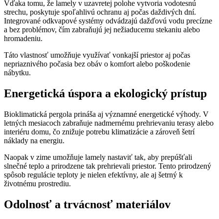
Vďaka tomu, že lamely v uzavretej polohe vytvoria vodotesnú
strechu, poskytuje spoľahlivú ochranu aj počas daždivých dní.
Integrované odkvapové systémy odvádzajú dažďovú vodu precízne
a bez problémov, čím zabraňujú jej nežiaducemu stekaniu alebo
hromadeniu.
Táto vlastnosť umožňuje využívať vonkajší priestor aj počas
nepriaznivého počasia bez obáv o komfort alebo poškodenie
nábytku.
Energetická úspora a ekologický prístup
Bioklimatická pergola prináša aj významné energetické výhody. V
letných mesiacoch zabraňuje nadmernému prehrievaniu terasy alebo
interiéru domu, čo znižuje potrebu klimatizácie a zároveň šetrí
náklady na energiu.
Naopak v zime umožňuje lamely nastaviť tak, aby prepúšťali
slnečné teplo a prirodzene tak prehrievali priestor. Tento prirodzený
spôsob regulácie teploty je nielen efektívny, ale aj šetrný k
životnému prostrediu.
Odolnosť a trvácnosť materiálov