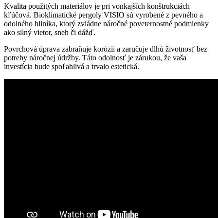
Kvalita použitých materiálov je pri vonkajších konštrukciách
kľúčová. Bioklimatické pergoly VISIO sú vyrobené z pevného a
odolného hliníka, ktorý zvládne náročné poveternostné podmienky
ako silný vietor, sneh či dážď.
Povrchová úprava zabraňuje korózii a zaručuje dlhú životnosť bez
potreby náročnej údržby. Táto odolnosť je zárukou, že vaša
investícia bude spoľahlivá a trvalo estetická.