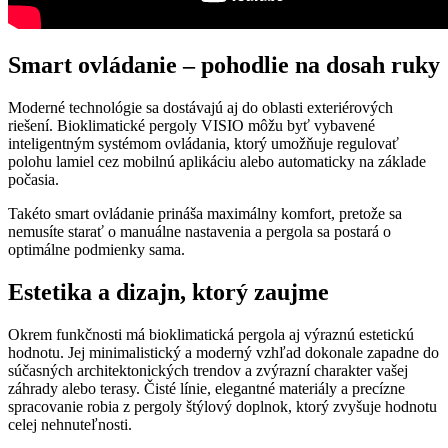
Smart ovládanie – pohodlie na dosah ruky
Moderné technológie sa dostávajú aj do oblasti exteriérových
riešení. Bioklimatické pergoly VISIO môžu byť vybavené
inteligentným systémom ovládania, ktorý umožňuje regulovať
polohu lamiel cez mobilnú aplikáciu alebo automaticky na základe
počasia.
Takéto smart ovládanie prináša maximálny komfort, pretože sa
nemusíte starať o manuálne nastavenia a pergola sa postará o
optimálne podmienky sama.
Estetika a dizajn, ktorý zaujme
Okrem funkčnosti má bioklimatická pergola aj výraznú estetickú
hodnotu. Jej minimalistický a moderný vzhľad dokonale zapadne do
súčasných architektonických trendov a zvýrazní charakter vašej
záhrady alebo terasy. Čisté línie, elegantné materiály a precízne
spracovanie robia z pergoly štýlový doplnok, ktorý zvyšuje hodnotu
celej nehnuteľnosti.