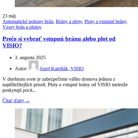
23
máj
Automatické pohony brán
,
Brány a ploty
,
Ploty a vstupné brány
,
Vzory brán a plotov
Prečo si vybrať vstupnú bránu alebo plot od
VISIO?
3. augusta 2025
Autor:
Jozef Katriňák, VISIO
V dnešnom svete je zabezpečenie vášho domova jednou z
najdôležitejších priorít. Ploty a vstupné brány od VISIO nielenže
poskytujú pocit...
Čítať ďalej →