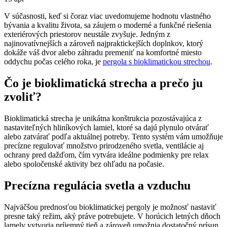
V súčasnosti, keď si čoraz viac uvedomujeme hodnotu vlastného
bývania a kvalitu života, sa záujem o moderné a funkčné riešenia
exteriérových priestorov neustále zvyšuje. Jedným z
najinovatívnejších a zároveň najpraktickejších doplnkov, ktorý
dokáže váš dvor alebo záhradu premeniť na komfortné miesto
oddychu počas celého roka, je
pergola s bioklimatickou strechou
.
Čo je bioklimatická strecha a prečo ju
zvoliť?
Bioklimatická strecha je unikátna konštrukcia pozostávajúca z
nastaviteľných hliníkových lamiel, ktoré sa dajú plynulo otvárať
alebo zatvárať podľa aktuálnej potreby. Tento systém vám umožňuje
precízne regulovať množstvo prirodzeného svetla, ventilácie aj
ochrany pred dažďom, čím vytvára ideálne podmienky pre relax
alebo spoločenské aktivity bez ohľadu na počasie.
Precízna regulácia svetla a vzduchu
Najväčšou prednosťou bioklimatickej pergoly je možnosť nastaviť
presne taký režim, aký práve potrebujete. V horúcich letných dňoch
lamely vytvoria príjemný tieň a zároveň umožnia dostatočný prísun