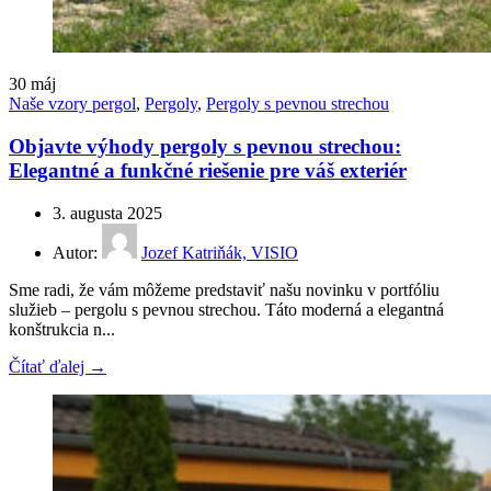
30
máj
Naše vzory pergol
,
Pergoly
,
Pergoly s pevnou strechou
Objavte výhody pergoly s pevnou strechou:
Elegantné a funkčné riešenie pre váš exteriér
3. augusta 2025
Autor:
Jozef Katriňák, VISIO
Sme radi, že vám môžeme predstaviť našu novinku v portfóliu
služieb – pergolu s pevnou strechou. Táto moderná a elegantná
konštrukcia n...
Čítať ďalej →