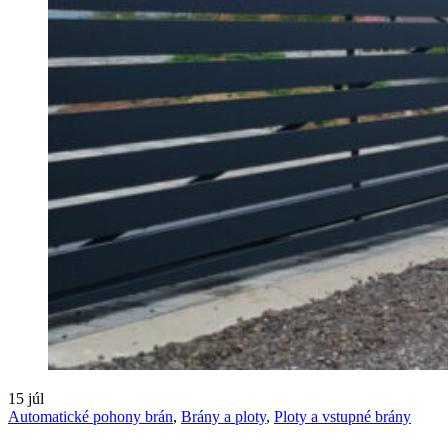
15
júl
Automatické pohony brán
,
Brány a ploty
,
Ploty a vstupné brány