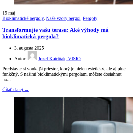
15
máj
Bioklimatické pergoly
,
Naše vzory pergol
,
Pergoly
Transformujte vašu terasu: Aké výhody má
bioklimatická pergola?
3. augusta 2025
Autor:
Jozef Katriňák, VISIO
Predstavte si vonkajší priestor, ktorý je nielen estetický, ale aj plne
funkčný. S našimi bioklimatickými pergolami môžete dosiahnuť
no...
Čítať ďalej →