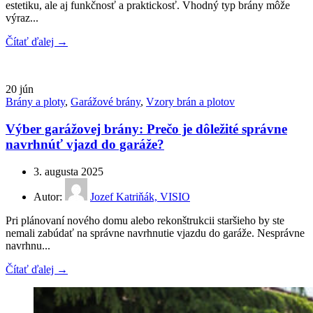
estetiku, ale aj funkčnosť a praktickosť. Vhodný typ brány môže
výraz...
Čítať ďalej →
20
jún
Brány a ploty
,
Garážové brány
,
Vzory brán a plotov
Výber garážovej brány: Prečo je dôležité správne
navrhnúť vjazd do garáže?
3. augusta 2025
Autor:
Jozef Katriňák, VISIO
Pri plánovaní nového domu alebo rekonštrukcii staršieho by ste
nemali zabúdať na správne navrhnutie vjazdu do garáže. Nesprávne
navrhnu...
Čítať ďalej →