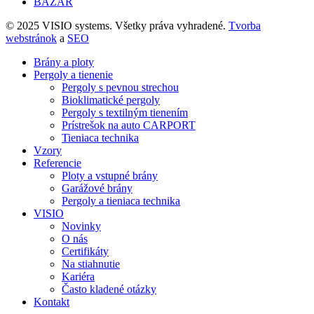
BAZÁR
© 2025 VISIO systems. Všetky práva vyhradené.
Tvorba
webstránok
a
SEO
Brány a ploty
Pergoly a tienenie
Pergoly s pevnou strechou
Bioklimatické pergoly
Pergoly s textilným tienením
Prístrešok na auto CARPORT
Tieniaca technika
Vzory
Referencie
Ploty a vstupné brány
Garážové brány
Pergoly a tieniaca technika
VISIO
Novinky
O nás
Certifikáty
Na stiahnutie
Kariéra
Často kladené otázky
Kontakt