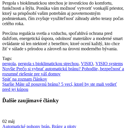
Pergola s bioklimatickou strechou je investíciou do komfortu,
funkčnosti a štýlu. Ponúka vám možnosť vytvoriť vonkajší priestor,
ktorý sa prispôsobí vašim potrebám aj poveternostným
podmienkam, čím zvyšuje využiteľnosť záhrady alebo terasy počas
celého roka.
Precízna regulácia svetla a vzduchu, spoľahlivá ochrana pred
dažďom, energetická úspora, odolnosť materiálov a moderné smart
ovládanie sú len niektoré z benefitov, ktoré ocení každý, kto chce
žiť v súlade s prírodou a zároveň na úrovni moderného bývania.
Tags:
pergola
,
pergola s bioklimatickou strechou
,
VISIO
,
VISIO systems
Novšie
Prečo si vybrať automatickú bránu? Pohodlie, bezpečnosť a
rozumné riešenie pre váš domov
Späť na zoznam článkov
Staršie
Máte už posuvnú bránu? 5 vecí, ktoré by ste mali vedieť
pred jej kúpou
Ďalšie zaujímavé články
02
máj
Automatické pohony brán
,
Brány a ploty