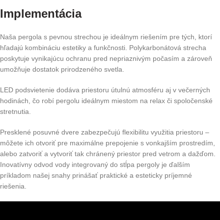
Implementácia
Naša pergola s pevnou strechou je ideálnym riešením pre tých, ktorí
hľadajú kombináciu estetiky a funkčnosti. Polykarbonátová strecha
poskytuje vynikajúcu ochranu pred nepriaznivým počasím a zároveň
umožňuje dostatok prirodzeného svetla.
LED podsvietenie dodáva priestoru útulnú atmosféru aj v večerných
hodinách, čo robí pergolu ideálnym miestom na relax či spoločenské
stretnutia.
Presklené posuvné dvere zabezpečujú flexibilitu využitia priestoru –
môžete ich otvoriť pre maximálne prepojenie s vonkajším prostredím,
alebo zatvoriť a vytvoriť tak chránený priestor pred vetrom a dažďom.
Inovatívny odvod vody integrovaný do stĺpa pergoly je ďalším
príkladom našej snahy prinášať praktické a esteticky príjemné
riešenia.