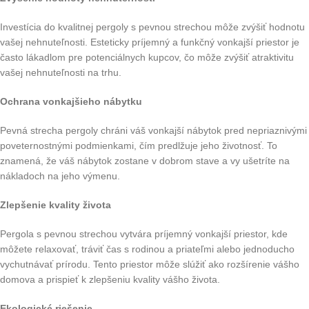
Investícia do kvalitnej pergoly s pevnou strechou môže zvýšiť hodnotu
vašej nehnuteľnosti. Esteticky príjemný a funkčný vonkajší priestor je
často lákadlom pre potenciálnych kupcov, čo môže zvýšiť atraktivitu
vašej nehnuteľnosti na trhu.
Ochrana vonkajšieho nábytku
Pevná strecha pergoly chráni váš vonkajší nábytok pred nepriaznivými
poveternostnými podmienkami, čím predlžuje jeho životnosť. To
znamená, že váš nábytok zostane v dobrom stave a vy ušetríte na
nákladoch na jeho výmenu.
Zlepšenie kvality života
Pergola s pevnou strechou vytvára príjemný vonkajší priestor, kde
môžete relaxovať, tráviť čas s rodinou a priateľmi alebo jednoducho
vychutnávať prírodu. Tento priestor môže slúžiť ako rozšírenie vášho
domova a prispieť k zlepšeniu kvality vášho života.
Ekologické riešenie