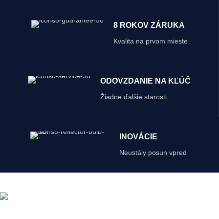
8 ROKOV ZÁRUKA
Kvalita na prvom mieste
ODOVZDANIE NA KĽÚČ
Žiadne ďalšie starosti
INOVÁCIE
Neustály posun vpred
Spoľahlivé riešenia pre váš pohodlný a bezpečný domov. Navrhnuté