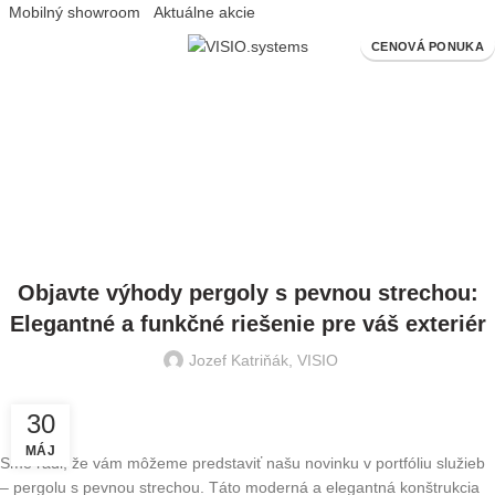
Mobilný showroom
Aktuálne akcie
CENOVÁ PONUKA
Blog
HOME
PERGOLY
NAŠE VZORY PERGOL
,
,
NAŠE VZORY PERGOL
PERGOLY
PERGOLY S PEVNOU STRECHOU
Objavte výhody pergoly s pevnou strechou:
Elegantné a funkčné riešenie pre váš exteriér
Jozef Katriňák, VISIO
30
MÁJ
Sme radi, že vám môžeme predstaviť našu novinku v portfóliu služieb
– pergolu s pevnou strechou. Táto moderná a elegantná konštrukcia