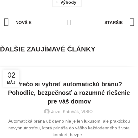
Výhody
NOVŠIE
STARŠIE
ĎALŠIE ZAUJÍMAVÉ ČLÁNKY
,
AUTOMATICKÉ POHONY BRÁN
BRÁNY A PLOTY
02
MÁJ
Prečo si vybrať automatickú bránu?
Pohodlie, bezpečnosť a rozumné riešenie
pre váš domov
Jozef Katriňák, VISIO
Automatická brána už dávno nie je len luxusom, ale praktickou
nevyhnutnosťou, ktorá prináša do vášho každodenného života
komfort, bezpe...