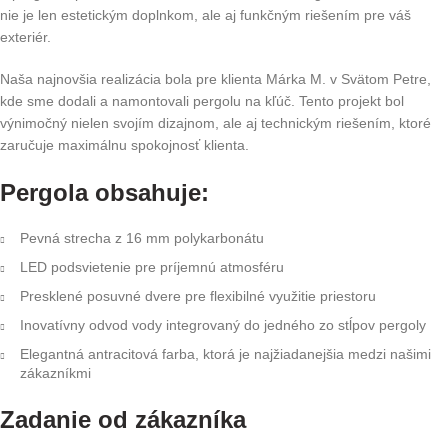
nie je len estetickým doplnkom, ale aj funkčným riešením pre váš
exteriér.
Naša najnovšia realizácia bola pre klienta Márka M. v Svätom Petre,
kde sme dodali a namontovali pergolu na kľúč. Tento projekt bol
výnimočný nielen svojím dizajnom, ale aj technickým riešením, ktoré
zaručuje maximálnu spokojnosť klienta.
Pergola obsahuje:
Pevná strecha z 16 mm polykarbonátu
LED podsvietenie pre príjemnú atmosféru
Presklené posuvné dvere pre flexibilné využitie priestoru
Inovatívny odvod vody integrovaný do jedného zo stĺpov pergoly
Elegantná antracitová farba, ktorá je najžiadanejšia medzi našimi
zákazníkmi
Zadanie od zákazníka