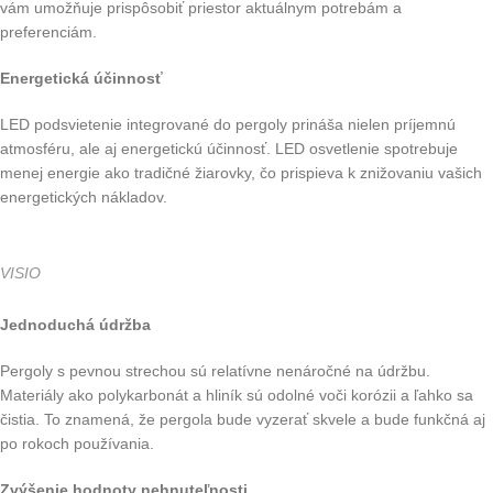
vám umožňuje prispôsobiť priestor aktuálnym potrebám a
preferenciám.
Energetická účinnosť
LED podsvietenie integrované do pergoly prináša nielen príjemnú
atmosféru, ale aj energetickú účinnosť. LED osvetlenie spotrebuje
menej energie ako tradičné žiarovky, čo prispieva k znižovaniu vašich
energetických nákladov.
VISIO
Jednoduchá údržba
Pergoly s pevnou strechou sú relatívne nenáročné na údržbu.
Materiály ako polykarbonát a hliník sú odolné voči korózii a ľahko sa
čistia. To znamená, že pergola bude vyzerať skvele a bude funkčná aj
po rokoch používania.
Zvýšenie hodnoty nehnuteľnosti