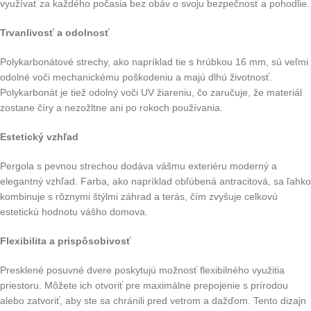
využívať za každého počasia bez obáv o svoju bezpečnosť a pohodlie.
Trvanlivosť a odolnosť
Polykarbonátové strechy, ako napríklad tie s hrúbkou 16 mm, sú veľmi
odolné voči mechanickému poškodeniu a majú dlhú životnosť.
Polykarbonát je tiež odolný voči UV žiareniu, čo zaručuje, že materiál
zostane číry a nezožltne ani po rokoch používania.
Estetický vzhľad
Pergola s pevnou strechou dodáva vášmu exteriéru moderný a
elegantný vzhľad. Farba, ako napríklad obľúbená antracitová, sa ľahko
kombinuje s rôznymi štýlmi záhrad a terás, čím zvyšuje celkovú
estetickú hodnotu vášho domova.
Flexibilita a prispôsobivosť
Presklené posuvné dvere poskytujú možnosť flexibilného využitia
priestoru. Môžete ich otvoriť pre maximálne prepojenie s prírodou
alebo zatvoriť, aby ste sa chránili pred vetrom a dažďom. Tento dizajn