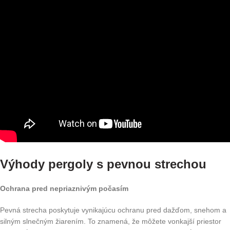
Výhody pergoly s pevnou strechou
Ochrana pred nepriaznivým počasím
Pevná strecha poskytuje vynikajúcu ochranu pred dažďom, snehom a
silným slnečným žiarením. To znamená, že môžete vonkajší priestor