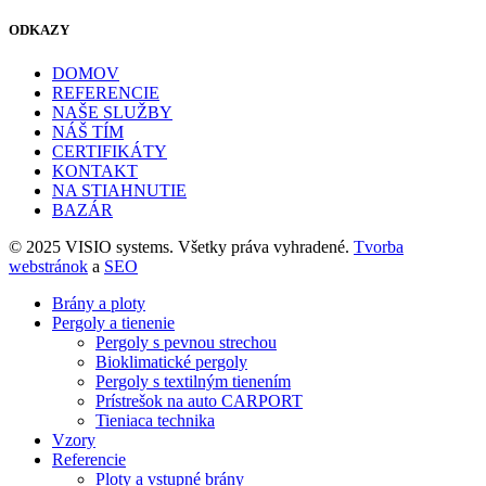
ODKAZY
DOMOV
REFERENCIE
NAŠE SLUŽBY
NÁŠ TÍM
CERTIFIKÁTY
KONTAKT
NA STIAHNUTIE
BAZÁR
© 2025 VISIO systems. Všetky práva vyhradené.
Tvorba
webstránok
a
SEO
Brány a ploty
Pergoly a tienenie
Pergoly s pevnou strechou
Bioklimatické pergoly
Pergoly s textilným tienením
Prístrešok na auto CARPORT
Tieniaca technika
Vzory
Referencie
Ploty a vstupné brány