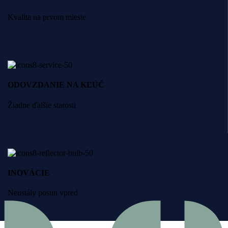
Kvalita na prvom mieste
ODOVZDANIE NA KĽÚČ
Žiadne ďalšie starosti
INOVÁCIE
Neustály posun vpred