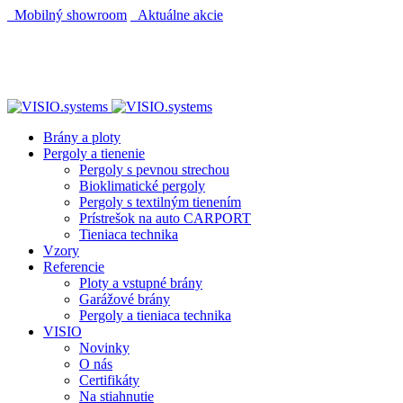
Mobilný showroom
Aktuálne akcie
AUTOMATICKÝ POHON KU BRÁNE ZADARMO
AUTOMATICKÝ POHON KU BRÁNE ZADARMO
Brány a ploty
Pergoly a tienenie
Pergoly s pevnou strechou
Bioklimatické pergoly
Pergoly s textilným tienením
Prístrešok na auto CARPORT
Tieniaca technika
Vzory
Referencie
Ploty a vstupné brány
Garážové brány
Pergoly a tieniaca technika
VISIO
Novinky
O nás
Certifikáty
Na stiahnutie