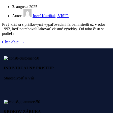
3. augusta 2025
Autor:
Jozef Katriňák, VISIO
Prvý krát sa s práškovými vypaľovacími farbami stretli už v roku
1992, keď potrebovali lakovať vlastné výrobky. Od toho času sa
podieľa...
Čítať ďalej →
INDIVIDUÁLNY PRÍSTUP
Starostlivosť o Vás
8 ROKOV ZÁRUKA