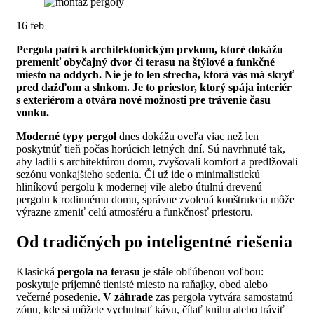
16
feb
Pergola patrí k architektonickým prvkom, ktoré dokážu
premeniť obyčajný dvor či terasu na štýlové a funkčné
miesto na oddych. Nie je to len strecha, ktorá vás má skryť
pred dažďom a slnkom. Je to priestor, ktorý spája interiér
s exteriérom a otvára nové možnosti pre trávenie času
vonku.
Moderné
typy pergol
dnes dokážu oveľa viac než len
poskytnúť tieň počas horúcich letných dní. Sú navrhnuté tak,
aby ladili s architektúrou domu, zvyšovali komfort a predlžovali
sezónu vonkajšieho sedenia. Či už ide o minimalistickú
hliníkovú pergolu k modernej vile alebo útulnú drevenú
pergolu k rodinnému domu, správne zvolená konštrukcia môže
výrazne zmeniť celú atmosféru a funkčnosť priestoru.
Od tradičných po inteligentné riešenia
Klasická
pergola na terasu
je stále obľúbenou voľbou:
poskytuje príjemné tienisté miesto na raňajky, obed alebo
večerné posedenie.
V záhrade
zas pergola vytvára samostatnú
zónu, kde si môžete vychutnať kávu, čítať knihu alebo tráviť