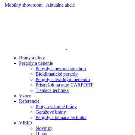
Mobilný showroom
Aktuálne akcie
AUTOMATICKÝ POHON KU BRÁNE ZADARMO
AUTOMATICKÝ POHON KU BRÁNE ZADARMO
Brány a ploty
Pergoly a tienenie
Pergoly s pevnou strechou
Bioklimatické pergoly
Pergoly s textilným tienením
Prístrešok na auto CARPORT
Tieniaca technika
Vzory
Referencie
Ploty a vstupné brány
Garážové brány
Pergoly a tieniaca technika
VISIO
Novinky
O nás