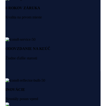
8 ROKOV ZÁRUKA
Kvalita na prvom mieste
ODOVZDANIE NA KĽÚČ
Žiadne ďalšie starosti
INOVÁCIE
Neustály posun vpred