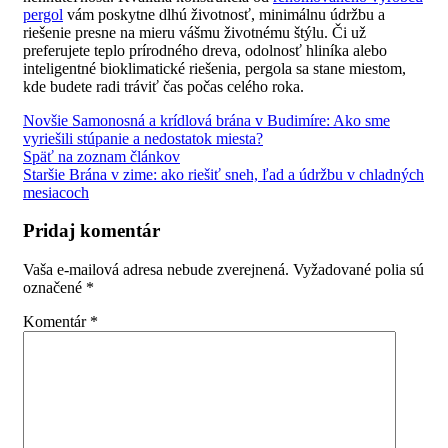
pergol
vám poskytne dlhú životnosť, minimálnu údržbu a
riešenie presne na mieru vášmu životnému štýlu. Či už
preferujete teplo prírodného dreva, odolnosť hliníka alebo
inteligentné bioklimatické riešenia, pergola sa stane miestom,
kde budete radi tráviť čas počas celého roka.
Novšie
Samonosná a krídlová brána v Budimíre: Ako sme
vyriešili stúpanie a nedostatok miesta?
Späť na zoznam článkov
Staršie
Brána v zime: ako riešiť sneh, ľad a údržbu v chladných
mesiacoch
Pridaj komentár
Vaša e-mailová adresa nebude zverejnená.
Vyžadované polia sú
označené
*
Komentár
*