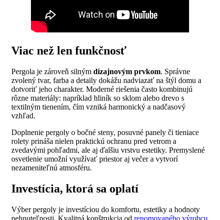
Viac než len funkčnosť
Pergola je zároveň silným
dizajnovým prvkom
. Správne
zvolený tvar, farba a detaily dokážu nadviazať na štýl domu a
dotvoriť jeho charakter. Moderné riešenia často kombinujú
rôzne materiály: napríklad hliník so sklom alebo drevo s
textilným tienením, čím vzniká harmonický a nadčasový
vzhľad.
Doplnenie pergoly o bočné steny, posuvné panely či tieniace
rolety prináša nielen praktickú ochranu pred vetrom a
zvedavými pohľadmi, ale aj ďalšiu vrstvu estetiky. Premyslené
osvetlenie umožní využívať priestor aj večer a vytvorí
nezameniteľnú atmosféru.
Investícia, ktorá sa oplatí
Výber pergoly je investíciou do komfortu, estetiky a hodnoty
nehnuteľnosti. Kvalitná konštrukcia od
renomovaného výrobcu