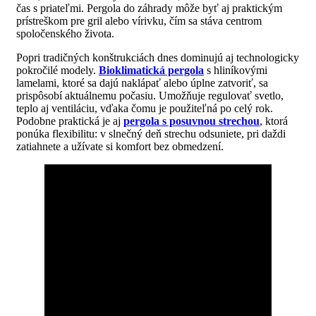
čas s priateľmi. Pergola do záhrady môže byť aj praktickým
prístreškom pre gril alebo vírivku, čím sa stáva centrom
spoločenského života.
Popri tradičných konštrukciách dnes dominujú aj technologicky
pokročilé modely.
Bioklimatická pergola
s hliníkovými
lamelami, ktoré sa dajú naklápať alebo úplne zatvoriť, sa
prispôsobí aktuálnemu počasiu. Umožňuje regulovať svetlo,
teplo aj ventiláciu, vďaka čomu je použiteľná po celý rok.
Podobne praktická je aj
pergola s posuvnou strechou
, ktorá
ponúka flexibilitu: v slnečný deň strechu odsuniete, pri daždi
zatiahnete a užívate si komfort bez obmedzení.