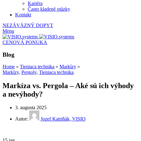
Kariéra
Často kladené otázky
Kontakt
NEZÁVÄZNÝ DOPYT
Menu
CENOVÁ PONUKA
Blog
Home
»
Tieniaca technika
»
Markízy
»
Markízy
,
Pergoly
,
Tieniaca technika
Markíza vs. Pergola – Aké sú ich výhody
a nevýhody?
3. augusta 2025
Autor:
Jozef Katriňák, VISIO
15
jan