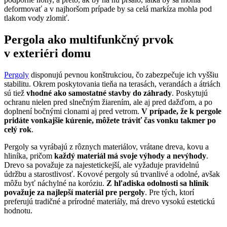
deformovať a v najhoršom prípade by sa celá markíza mohla pod
tlakom vody zlomiť.
Pergola ako multifunkčný prvok
v exteriéri domu
Pergoly
disponujú pevnou konštrukciou, čo zabezpečuje ich vyššiu
stabilitu. Okrem poskytovania tieňa na terasách, verandách a átriách
sú tiež
vhodné ako samostatné stavby do záhrady
. Poskytujú
ochranu nielen pred slnečným žiarením, ale aj pred dažďom, a po
doplnení bočnými clonami aj pred vetrom.
V prípade, že k pergole
pridáte vonkajšie kúrenie, môžete tráviť čas vonku takmer po
celý rok
.
Pergoly sa vyrábajú z rôznych materiálov, vrátane dreva, kovu a
hliníka, pričom
každý materiál má svoje výhody a nevýhody
.
Drevo sa považuje za najestetickejší, ale vyžaduje pravidelnú
údržbu a starostlivosť. Kovové pergoly sú trvanlivé a odolné, avšak
môžu byť náchylné na koróziu.
Z hľadiska odolnosti sa hliník
považuje za najlepší materiál pre pergoly
. Pre tých, ktorí
preferujú tradičné a prírodné materiály, má drevo vysokú estetickú
hodnotu.