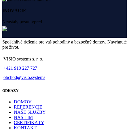
INOVÁCIE
Neustály posun vpred
Spoľahlivé riešenia pre váš pohodlný a bezpečný domov. Navrhnuté
pre život.
VISIO systems s. r. o.
+421 910 227 727
obchod@visio.systems
ODKAZY
DOMOV
REFERENCIE
NAŠE SLUŽBY
NÁŠ TÍM
CERTIFIKÁTY
KONTAKT