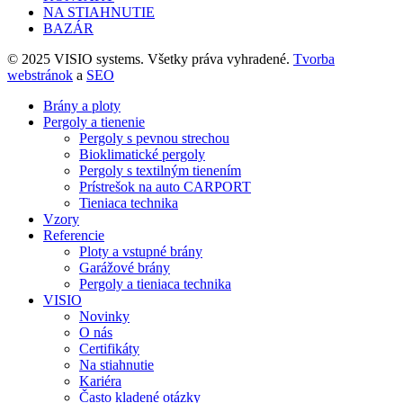
NA STIAHNUTIE
BAZÁR
© 2025 VISIO systems. Všetky práva vyhradené.
Tvorba
webstránok
a
SEO
Brány a ploty
Pergoly a tienenie
Pergoly s pevnou strechou
Bioklimatické pergoly
Pergoly s textilným tienením
Prístrešok na auto CARPORT
Tieniaca technika
Vzory
Referencie
Ploty a vstupné brány
Garážové brány
Pergoly a tieniaca technika
VISIO
Novinky
O nás
Certifikáty
Na stiahnutie
Kariéra
Často kladené otázky