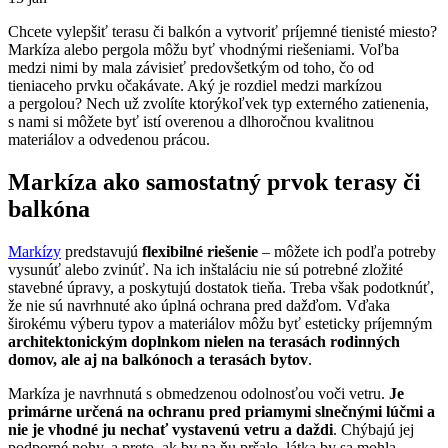
Chcete vylepšiť terasu či balkón a vytvoriť príjemné tienisté miesto?
Markíza alebo pergola môžu byť vhodnými riešeniami. Voľba
medzi nimi by mala závisieť predovšetkým od toho, čo od
tieniaceho prvku očakávate. Aký je rozdiel medzi markízou
a pergolou? Nech už zvolíte ktorýkoľvek typ externého zatienenia,
s nami si môžete byť istí overenou a dlhoročnou kvalitnou
materiálov a odvedenou prácou.
Markíza ako samostatný prvok terasy či
balkóna
Markízy
predstavujú
flexibilné riešenie
– môžete ich podľa potreby
vysunúť alebo zvinúť. Na ich inštaláciu nie sú potrebné zložité
stavebné úpravy, a poskytujú dostatok tieňa. Treba však podotknúť,
že nie sú navrhnuté ako úplná ochrana pred dažďom. Vďaka
širokému výberu typov a materiálov môžu byť esteticky príjemným
architektonickým doplnkom nielen na terasách rodinných
domov, ale aj na balkónoch a terasách bytov
.
Markíza je navrhnutá s obmedzenou odolnosťou voči vetru.
Je
primárne určená na ochranu pred priamymi slnečnými lúčmi a
nie je vhodné ju nechať vystavenú vetru a daždi
. Chýbajú jej
podporné nohy, a preto, ak by na ňu pršalo, látka by sa mohla