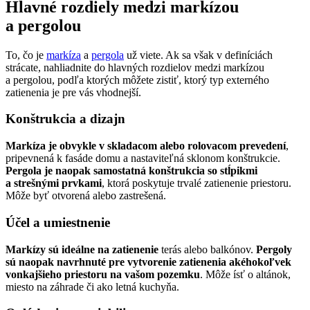
Hlavné rozdiely medzi markízou
a pergolou
To, čo je
markíza
a
pergola
už viete. Ak sa však v definíciách
strácate, nahliadnite do hlavných rozdielov medzi markízou
a pergolou, podľa ktorých môžete zistiť, ktorý typ externého
zatienenia je pre vás vhodnejší.
Konštrukcia a dizajn
Markíza je obvykle v skladacom alebo rolovacom prevedení
,
pripevnená k fasáde domu a nastaviteľná sklonom konštrukcie.
Pergola je naopak samostatná konštrukcia so stĺpikmi
a strešnými prvkami
, ktorá poskytuje trvalé zatienenie priestoru.
Môže byť otvorená alebo zastrešená.
Účel a umiestnenie
Markízy sú ideálne na zatienenie
terás alebo balkónov.
Pergoly
sú naopak navrhnuté pre vytvorenie zatienenia akéhokoľvek
vonkajšieho priestoru na vašom pozemku
. Môže ísť o altánok,
miesto na záhrade či ako letná kuchyňa.