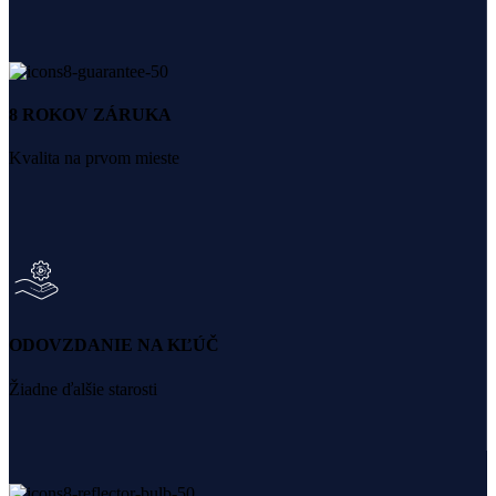
8 ROKOV ZÁRUKA
Kvalita na prvom mieste
ODOVZDANIE NA KĽÚČ
Žiadne ďalšie starosti