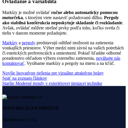
Ovládanie a variabilita
Markízy je možné ovládať
ručne alebo automaticky pomocou
motorčeka
, s ktorými viete nastaviť požadovanú dĺžku.
Pergoly
ako stabilná konštrukcia neposkytuje skladanie či rozkladanie
.
Avšak, ovládať môžete strešné prvky podľa toho, koľko svetla či
tieňu v danom momente požadujete.
Markízy
a
pergoly
predstavujú odlišné možnosti na zatienenia
vonkajších priestorov. Výber medzi nimi závisí na vašich potrebách
či estetických preferenciách a umiestnení. Pokiaľ hľadáte odborné
poradenstvo ohľadom výberu externého zatienenia,
neváhajte nás
kontaktovať
. Vyrábame markízy a pergoly na mieru a na kľúč.
Novšie
Inovatívne riešenia pre vizuálne atraktívne brány
Späť na zoznam článkov
Staršie
Moderné trendy v exteriérovej tieniacej technike
INDIVIDUÁLNY PRÍSTUP
Starostlivosť o Vás