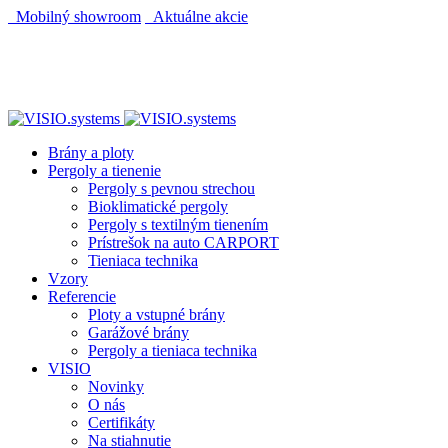
Mobilný showroom
Aktuálne akcie
AUTOMATICKÝ POHON KU BRÁNE ZADARMO
AUTOMATICKÝ POHON KU BRÁNE ZADARMO
Brány a ploty
Pergoly a tienenie
Pergoly s pevnou strechou
Bioklimatické pergoly
Pergoly s textilným tienením
Prístrešok na auto CARPORT
Tieniaca technika
Vzory
Referencie
Ploty a vstupné brány
Garážové brány
Pergoly a tieniaca technika
VISIO
Novinky
O nás
Certifikáty
Na stiahnutie