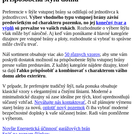
Preferencie v štýle vstupnej brány sa odlišujú od jednotlivca k
jednotlivcovi.
Výber vhodného typu vstupnej brány závisí
predovšetkým od charakteru pozemku, no jej
konečný tvar a
výplň
sú prevažne vo vašich rukách
. Rozhodnutie o výbere štýlu
však môže byť náročné. Aj keď vám ponúkame 4 hlavné kategórie
dizajnov pre vstupné brány a ploty, rozhodnutie si vybrať to správne
môže chvíľu trvať.
Náš sortiment obsahuje viac ako
50 rôznych vzorov
, aby sme vám
poskytli dostatok možností na prispôsobenie štýlu vstupnej brány
presne vašim predstavám. Z každej kategórie nájdete dizajny, ktoré
sa dajú
ľahko prispôsobiť a kombinovať s charakterom vášho
domu alebo exteriéru
.
V prípade, že preferujete tradičný štýl, naša ponuka obsahuje
klasické vzory s elegantnými a čistými líniami. Moderné a
minimalistické dizajny sú zase ideálne pre tých, ktorí uprednostňujú
súčasný vzhľad.
Neváhajte nás kontaktovať
, či už plánujete výmenu
starej brány za novú,
oplotiť nový pozemok
či iba vybrať moderné
bezpečnostné doplnky k vaše súčasnej bráne. Radi vám pomôžeme
s výberom.
Novšie
Energetická účinnosť garážových brán
Späť na zoznam článkov