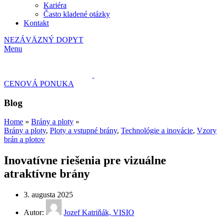
Kariéra
Často kladené otázky
Kontakt
NEZÁVÄZNÝ DOPYT
Menu
CENOVÁ PONUKA
Blog
Home
»
Brány a ploty
»
Brány a ploty
,
Ploty a vstupné brány
,
Technológie a inovácie
,
Vzory
brán a plotov
Inovatívne riešenia pre vizuálne
atraktívne brány
3. augusta 2025
Autor:
Jozef Katriňák, VISIO