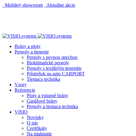
Mobilný showroom
Aktuálne akcie
AUTOMATICKÝ POHON KU BRÁNE ZADARMO
AUTOMATICKÝ POHON KU BRÁNE ZADARMO
Brány a ploty
Pergoly a tienenie
Pergoly s pevnou strechou
Bioklimatické pergoly
Pergoly s textilným tienením
Prístrešok na auto CARPORT
Tieniaca technika
Vzory
Referencie
Ploty a vstupné brány
Garážové brány
Pergoly a tieniaca technika
VISIO
Novinky
O nás
Certifikáty
Na stiahnutie