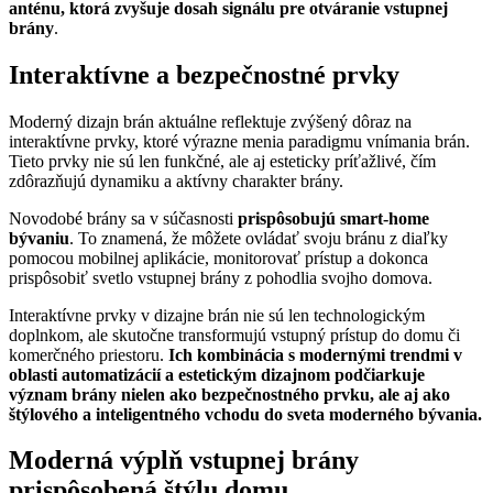
anténu, ktorá zvyšuje dosah signálu pre otváranie vstupnej
brány
.
Interaktívne a bezpečnostné prvky
Moderný dizajn brán aktuálne reflektuje zvýšený dôraz na
interaktívne prvky, ktoré výrazne menia paradigmu vnímania brán.
Tieto prvky nie sú len funkčné, ale aj esteticky príťažlivé, čím
zdôrazňujú dynamiku a aktívny charakter brány.
Novodobé brány sa v súčasnosti
prispôsobujú smart-home
bývaniu
. To znamená, že môžete ovládať svoju bránu z diaľky
pomocou mobilnej aplikácie, monitorovať prístup a dokonca
prispôsobiť svetlo vstupnej brány z pohodlia svojho domova.
Interaktívne prvky v dizajne brán nie sú len technologickým
doplnkom, ale skutočne transformujú vstupný prístup do domu či
komerčného priestoru.
Ich kombinácia s modernými trendmi v
oblasti automatizácií a estetickým dizajnom podčiarkuje
význam brány nielen ako bezpečnostného prvku, ale aj ako
štýlového a inteligentného vchodu do sveta moderného bývania.
Moderná výplň vstupnej brány
prispôsobená štýlu domu