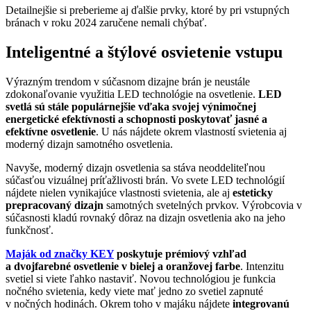
Detailnejšie si preberieme aj ďalšie prvky, ktoré by pri vstupných
bránach v roku 2024 zaručene nemali chýbať.
Inteligentné a štýlové osvietenie vstupu
Výrazným trendom v súčasnom dizajne brán je neustále
zdokonaľovanie využitia LED technológie na osvetlenie.
LED
svetlá sú stále populárnejšie vďaka svojej výnimočnej
energetické efektívnosti a schopnosti poskytovať jasné a
efektívne osvetlenie
. U nás nájdete okrem vlastností svietenia aj
moderný dizajn samotného osvetlenia.
Navyše, moderný dizajn osvetlenia sa stáva neoddeliteľnou
súčasťou vizuálnej príťažlivosti brán. Vo svete LED technológií
nájdete nielen vynikajúce vlastnosti svietenia, ale aj
esteticky
prepracovaný dizajn
samotných svetelných prvkov. Výrobcovia v
súčasnosti kladú rovnaký dôraz na dizajn osvetlenia ako na jeho
funkčnosť.
Maják od značky KEY
poskytuje prémiový vzhľad
a dvojfarebné osvetlenie v bielej a oranžovej farbe
. Intenzitu
svetiel si viete ľahko nastaviť. Novou technológiou je funkcia
nočného svietenia, kedy viete mať jedno zo svetiel zapnuté
v nočných hodinách. Okrem toho v majáku nájdete
integrovanú