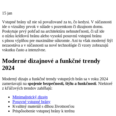
15
jan
Vstupné brány už nie sú považované za to, čo kedysi. V súčasnosti
ide o vizuálny prvok v súlade s pozemkom či dizajnom domu.
Poskytuje prvý pohľad na architektúru nehnuteľnosti, či už ide
o nízku krídlovú bránu alebo vysokú posuvnú vstupnú bránu
s plnou výplňou pre maximálne súkromie. Ani tu však moderný štýl
nezaostáva a v súčasnosti sa nové technológie či vzory zobrazujú
vskutku často a intenzívne.
Moderné dizajnové a funkčné trendy
2024
Moderný dizajn a funkčné trendy vstupných brán sa v roku 2024
zameriavajú na
spojenie bezpečnosti, štýlu a funkčnosti
. Niektoré
z kľúčových trendov zahŕňajú:
Minimalistický dizajn
Posuvné vstupné brány
Kvalitný materiál s dlhou životnosťou
Prispôsobenie vstupnej brány k terénu