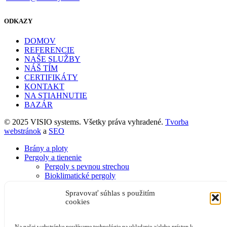
ODKAZY
DOMOV
REFERENCIE
NAŠE SLUŽBY
NÁŠ TÍM
CERTIFIKÁTY
KONTAKT
NA STIAHNUTIE
BAZÁR
© 2025 VISIO systems. Všetky práva vyhradené.
Tvorba
webstránok
a
SEO
Brány a ploty
Pergoly a tienenie
Pergoly s pevnou strechou
Bioklimatické pergoly
Pergoly s textilným tienením
Spravovať súhlas s použitím
Prístrešok na auto CARPORT
cookies
Tieniaca technika
Vzory
Referencie