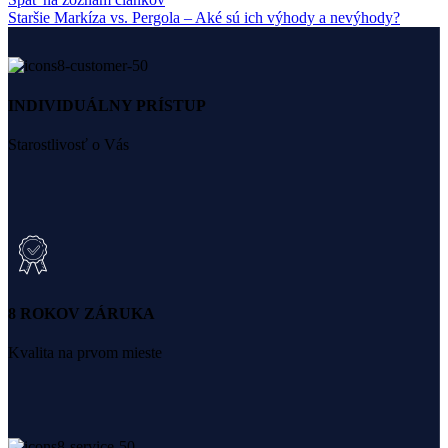
Staršie
Markíza vs. Pergola – Aké sú ich výhody a nevýhody?
INDIVIDUÁLNY PRÍSTUP
Starostlivosť o Vás
8 ROKOV ZÁRUKA
Kvalita na prvom mieste