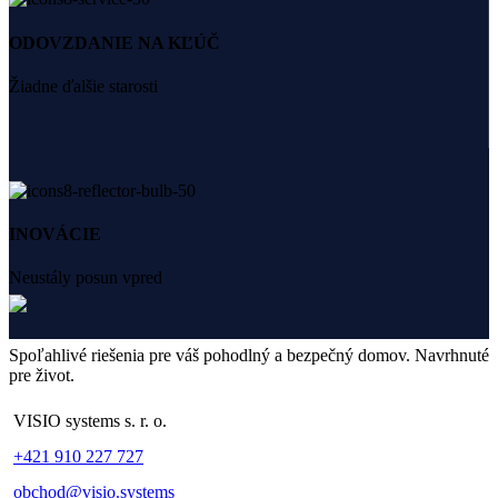
ODOVZDANIE NA KĽÚČ
Žiadne ďalšie starosti
INOVÁCIE
Neustály posun vpred
Spoľahlivé riešenia pre váš pohodlný a bezpečný domov. Navrhnuté
pre život.
VISIO systems s. r. o.
+421 910 227 727
obchod@visio.systems