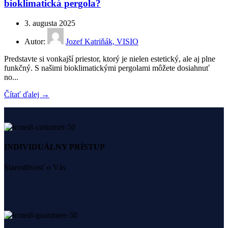
bioklimatická pergola?
3. augusta 2025
Autor:
Jozef Katriňák, VISIO
Predstavte si vonkajší priestor, ktorý je nielen estetický, ale aj plne
funkčný. S našimi bioklimatickými pergolami môžete dosiahnuť
no...
Čítať ďalej →
INDIVIDUÁLNY PRÍSTUP
Starostlivosť o Vás