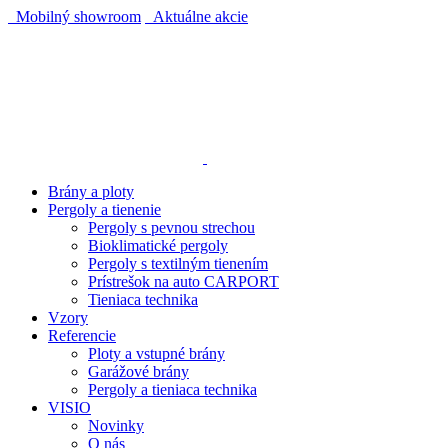
Mobilný showroom
Aktuálne akcie
AUTOMATICKÝ POHON KU BRÁNE ZADARMO
AUTOMATICKÝ POHON KU BRÁNE ZADARMO
Brány a ploty
Pergoly a tienenie
Pergoly s pevnou strechou
Bioklimatické pergoly
Pergoly s textilným tienením
Prístrešok na auto CARPORT
Tieniaca technika
Vzory
Referencie
Ploty a vstupné brány
Garážové brány
Pergoly a tieniaca technika
VISIO
Novinky
O nás