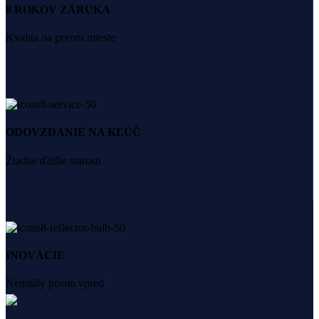
8 ROKOV ZÁRUKA
Kvalita na prvom mieste
ODOVZDANIE NA KĽÚČ
Žiadne ďalšie starosti
INOVÁCIE
Neustály posun vpred