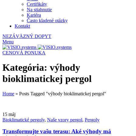
Certifikáty
Na stiahnutie
Kariéra
Často kladené otázky
Kontakt
NEZÁVÄZNÝ DOPYT
Menu
CENOVÁ PONUKA
Kategória: výhody
bioklimatickej pergol
Home
»
Posts Tagged "výhody bioklimatickej pergol"
15
máj
Bioklimatické pergoly
,
Naše vzory pergol
,
Pergoly
Transformujte vašu terasu: Aké výhody má