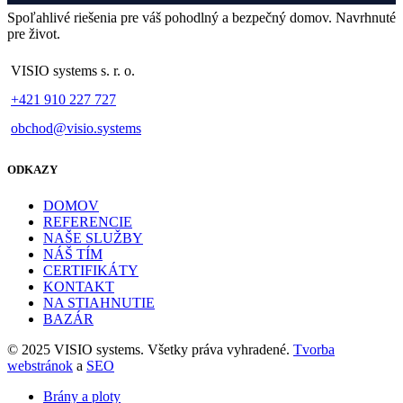
Spoľahlivé riešenia pre váš pohodlný a bezpečný domov. Navrhnuté
pre život.
VISIO systems s. r. o.
+421 910 227 727
obchod@visio.systems
ODKAZY
DOMOV
REFERENCIE
NAŠE SLUŽBY
NÁŠ TÍM
CERTIFIKÁTY
KONTAKT
NA STIAHNUTIE
BAZÁR
© 2025 VISIO systems. Všetky práva vyhradené.
Tvorba
webstránok
a
SEO
Brány a ploty