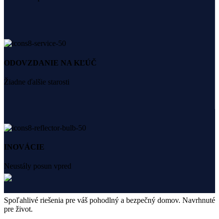
ODOVZDANIE NA KĽÚČ
Žiadne ďalšie starosti
INOVÁCIE
Neustály posun vpred
Spoľahlivé riešenia pre váš pohodlný a bezpečný domov. Navrhnuté
pre život.