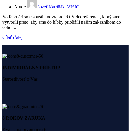
Autor:
Jozef Katriňák, VISIO
Vo februári sme spustili nový projekt Videoreferencií, ktorý sme
vytvorili preto, aby sme do hĺbky priblížili našim zákazníkom do
čoho ...
Čítať ďalej →
INDIVIDUÁLNY PRÍSTUP
Starostlivosť o Vás
8 ROKOV ZÁRUKA
Kvalita na prvom mieste