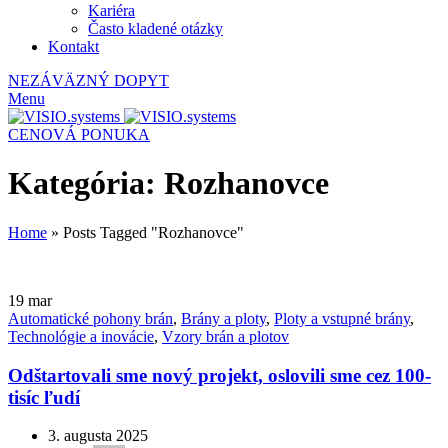
Kariéra
Často kladené otázky
Kontakt
NEZÁVÄZNÝ DOPYT
Menu
CENOVÁ PONUKA
Kategória: Rozhanovce
Home
»
Posts Tagged "Rozhanovce"
19
mar
Automatické pohony brán
,
Brány a ploty
,
Ploty a vstupné brány
,
Technológie a inovácie
,
Vzory brán a plotov
Odštartovali sme nový projekt, oslovili sme cez 100-
tisíc ľudí
3. augusta 2025