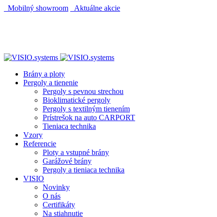
Mobilný showroom
Aktuálne akcie
AUTOMATICKÝ POHON KU BRÁNE ZADARMO
AUTOMATICKÝ POHON KU BRÁNE ZADARMO
Brány a ploty
Pergoly a tienenie
Pergoly s pevnou strechou
Bioklimatické pergoly
Pergoly s textilným tienením
Prístrešok na auto CARPORT
Tieniaca technika
Vzory
Referencie
Ploty a vstupné brány
Garážové brány
Pergoly a tieniaca technika
VISIO
Novinky
O nás
Certifikáty
Na stiahnutie