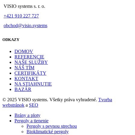
VISIO systems s. r. o.
+421 910 227 727
obchod@visio.systems
ODKAZY
DOMOV
REFERENCIE
NAŠE SLUŽBY
NÁŠ TÍM
CERTIFIKÁTY
KONTAKT
NA STIAHNUTIE
BAZÁR
© 2025 VISIO systems. Všetky práva vyhradené.
Tvorba
webstránok
a
SEO
Brány a ploty
Pergoly a tienenie
Pergoly s pevnou strechou
Bioklimatické pergoly