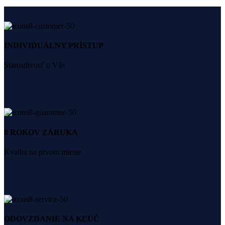
INDIVIDUÁLNY PRÍSTUP
Starostlivosť o Vás
8 ROKOV ZÁRUKA
Kvalita na prvom mieste
ODOVZDANIE NA KĽÚČ