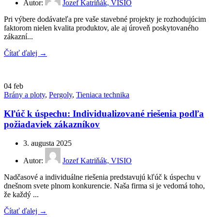
Autor:
Jozef Katriňák, VISIO
Pri výbere dodávateľa pre vaše stavebné projekty je rozhodujúcim
faktorom nielen kvalita produktov, ale aj úroveň poskytovaného
zákazní...
Čítať ďalej →
04
feb
Brány a ploty
,
Pergoly
,
Tieniaca technika
Kľúč k úspechu: Individualizované riešenia podľa
požiadaviek zákazníkov
3. augusta 2025
Autor:
Jozef Katriňák, VISIO
Nadčasové a individuálne riešenia predstavujú kľúč k úspechu v
dnešnom svete plnom konkurencie. Naša firma si je vedomá toho,
že každý ...
Čítať ďalej →