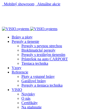
Mobilný showroom
Aktuálne akcie
AUTOMATICKÝ POHON KU BRÁNE ZADARMO
AUTOMATICKÝ POHON KU BRÁNE ZADARMO
Brány a ploty
Pergoly a tienenie
Pergoly s pevnou strechou
Bioklimatické pergoly
Pergoly s textilným tienením
Prístrešok na auto CARPORT
Tieniaca technika
Vzory
Referencie
Ploty a vstupné brány
Garážové brány
Pergoly a tieniaca technika
VISIO
Novinky
O nás
Certifikáty
Na stiahnutie