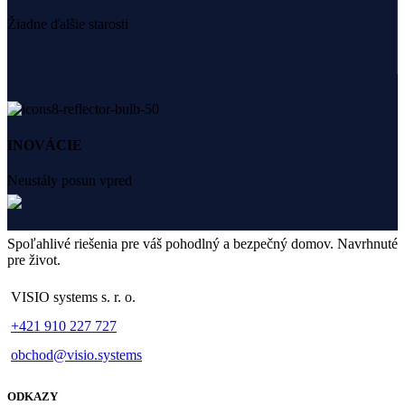
Žiadne ďalšie starosti
INOVÁCIE
Neustály posun vpred
Spoľahlivé riešenia pre váš pohodlný a bezpečný domov. Navrhnuté
pre život.
VISIO systems s. r. o.
+421 910 227 727
obchod@visio.systems
ODKAZY