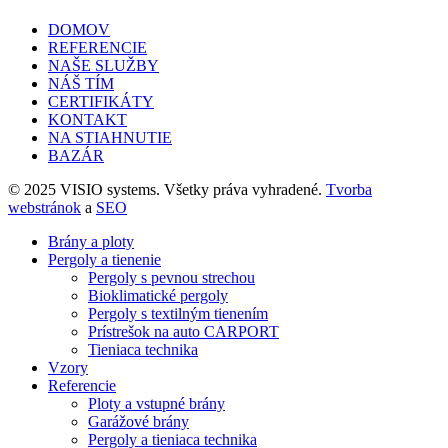
DOMOV
REFERENCIE
NAŠE SLUŽBY
NÁŠ TÍM
CERTIFIKÁTY
KONTAKT
NA STIAHNUTIE
BAZÁR
© 2025 VISIO systems. Všetky práva vyhradené.
Tvorba
webstránok
a
SEO
Brány a ploty
Pergoly a tienenie
Pergoly s pevnou strechou
Bioklimatické pergoly
Pergoly s textilným tienením
Prístrešok na auto CARPORT
Tieniaca technika
Vzory
Referencie
Ploty a vstupné brány
Garážové brány
Pergoly a tieniaca technika