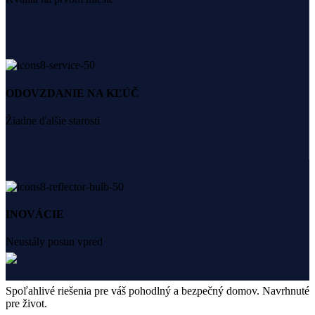
ODOVZDANIE NA KĽÚČ
Žiadne ďalšie starosti
INOVÁCIE
Neustály posun vpred
Spoľahlivé riešenia pre váš pohodlný a bezpečný domov. Navrhnuté
pre život.