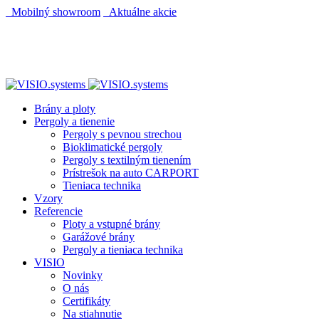
Mobilný showroom
Aktuálne akcie
AUTOMATICKÝ POHON KU BRÁNE ZADARMO
AUTOMATICKÝ POHON KU BRÁNE ZADARMO
Brány a ploty
Pergoly a tienenie
Pergoly s pevnou strechou
Bioklimatické pergoly
Pergoly s textilným tienením
Prístrešok na auto CARPORT
Tieniaca technika
Vzory
Referencie
Ploty a vstupné brány
Garážové brány
Pergoly a tieniaca technika
VISIO
Novinky
O nás
Certifikáty
Na stiahnutie