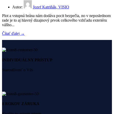
Autor:
Jozef Katriňák, VISIO
Plot a vstupná brána nám dodáva pocit bezpečia, no v neposlednom
rade je to aj hlavný dizajnový prvok celkového vzhľadu exteriéru
vášho...
Čítať ďalej →
INDIVIDUÁLNY PRÍSTUP
Starostlivosť o Vás
8 ROKOV ZÁRUKA
Kvalita na prvom mieste