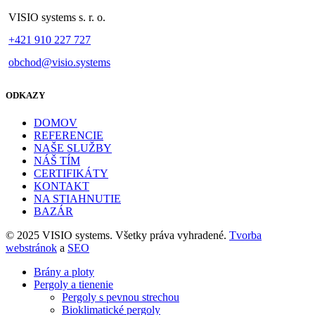
VISIO systems s. r. o.
+421 910 227 727
obchod@visio.systems
ODKAZY
DOMOV
REFERENCIE
NAŠE SLUŽBY
NÁŠ TÍM
CERTIFIKÁTY
KONTAKT
NA STIAHNUTIE
BAZÁR
© 2025 VISIO systems. Všetky práva vyhradené.
Tvorba
webstránok
a
SEO
Brány a ploty
Pergoly a tienenie
Pergoly s pevnou strechou
Bioklimatické pergoly