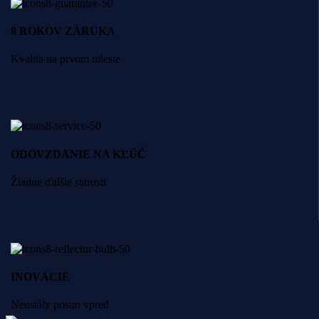
8 ROKOV ZÁRUKA
Kvalita na prvom mieste
ODOVZDANIE NA KĽÚČ
Žiadne ďalšie starosti
INOVÁCIE
Neustály posun vpred