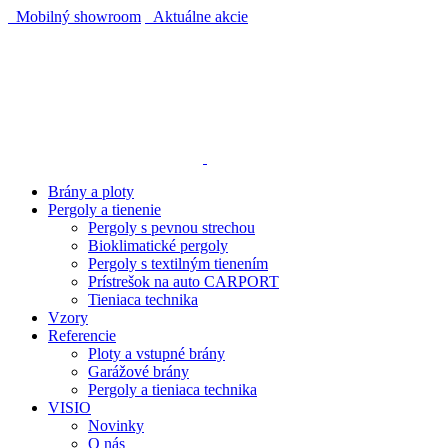
Mobilný showroom
Aktuálne akcie
AUTOMATICKÝ POHON KU BRÁNE ZADARMO
AUTOMATICKÝ POHON KU BRÁNE ZADARMO
Brány a ploty
Pergoly a tienenie
Pergoly s pevnou strechou
Bioklimatické pergoly
Pergoly s textilným tienením
Prístrešok na auto CARPORT
Tieniaca technika
Vzory
Referencie
Ploty a vstupné brány
Garážové brány
Pergoly a tieniaca technika
VISIO
Novinky
O nás