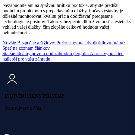
Nezabudnite ani na správnu hrúbku podložia, aby ste predišli
budúcim problémom s prepadávaním dlažby. Počas výstavby je
dôležité monitorovať kvalitu prác a dodržiavať predpísané
technologické postupy. Takto zabezpečíte dlhú životnosť a estetický
vzhľad vašej dlažby, čím zlepšíte celkovú hodnotu vašej
nehnuteľnosti.
Novšie
Bezpečné a štýlové: Prečo si vybrať dvojkrídlovú bránu?
Späť na zoznam článkov
Staršie
Ideálny povrch pod záhradnú pergolu: Ako si vybrať ten
najlepší pre vašu záhradu
INDIVIDUÁLNY PRÍSTUP
Starostlivosť o Vás