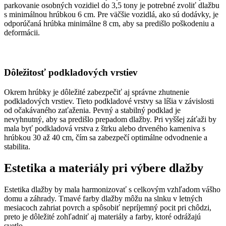
parkovanie osobných vozidiel do 3,5 tony je potrebné zvoliť dlažbu
s minimálnou hrúbkou 6 cm. Pre väčšie vozidlá, ako sú dodávky, je
odporúčaná hrúbka minimálne 8 cm, aby sa predišlo poškodeniu a
deformácii.
Dôležitosť podkladových vrstiev
Okrem hrúbky je dôležité zabezpečiť aj správne zhutnenie
podkladových vrstiev. Tieto podkladové vrstvy sa líšia v závislosti
od očakávaného zaťaženia. Pevný a stabilný podklad je
nevyhnutný, aby sa predišlo prepadom dlažby. Pri vyššej záťaži by
mala byť podkladová vrstva z štrku alebo drveného kameniva s
hrúbkou 30 až 40 cm, čím sa zabezpečí optimálne odvodnenie a
stabilita.
Estetika a materiály pri výbere dlažby
Estetika dlažby by mala harmonizovať s celkovým vzhľadom vášho
domu a záhrady. Tmavé farby dlažby môžu na slnku v letných
mesiacoch zahriat povrch a spôsobiť nepríjemný pocit pri chôdzi,
preto je dôležité zohľadniť aj materiály a farby, ktoré odrážajú
svetlo.