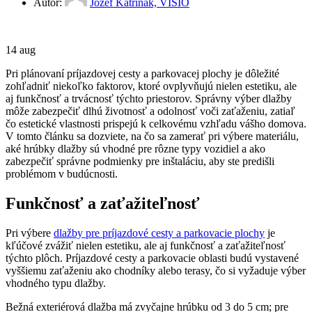
Autor:
Jozef Katriňák, VISIO
14
aug
Pri plánovaní príjazdovej cesty a parkovacej plochy je dôležité
zohľadniť niekoľko faktorov, ktoré ovplyvňujú nielen estetiku, ale
aj funkčnosť a trvácnosť týchto priestorov. Správny výber dlažby
môže zabezpečiť dlhú životnosť a odolnosť voči zaťaženiu, zatiaľ
čo estetické vlastnosti prispejú k celkovému vzhľadu vášho domova.
V tomto článku sa dozviete, na čo sa zamerať pri výbere materiálu,
aké hrúbky dlažby sú vhodné pre rôzne typy vozidiel a ako
zabezpečiť správne podmienky pre inštaláciu, aby ste predišli
problémom v budúcnosti.
Funkčnosť a zaťažiteľnosť
Pri výbere
dlažby pre príjazdové cesty a parkovacie plochy
je
kľúčové zvážiť nielen estetiku, ale aj funkčnosť a zaťažiteľnosť
týchto plôch. Príjazdové cesty a parkovacie oblasti budú vystavené
vyššiemu zaťaženiu ako chodníky alebo terasy, čo si vyžaduje výber
vhodného typu dlažby.
Bežná exteriérová dlažba má zvyčajne hrúbku od 3 do 5 cm; pre