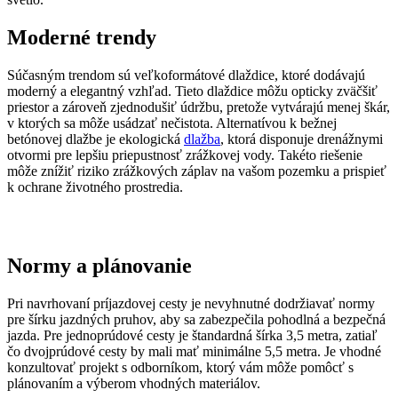
Moderné trendy
Súčasným trendom sú veľkoformátové dlaždice, ktoré dodávajú
moderný a elegantný vzhľad. Tieto dlaždice môžu opticky zväčšiť
priestor a zároveň zjednodušiť údržbu, pretože vytvárajú menej škár,
v ktorých sa môže usádzať nečistota. Alternatívou k bežnej
betónovej dlažbe je ekologická
dlažba
, ktorá disponuje drenážnymi
otvormi pre lepšiu priepustnosť zrážkovej vody. Takéto riešenie
môže znížiť riziko zrážkových záplav na vašom pozemku a prispieť
k ochrane životného prostredia.
Normy a plánovanie
Pri navrhovaní príjazdovej cesty je nevyhnutné dodržiavať normy
pre šírku jazdných pruhov, aby sa zabezpečila pohodlná a bezpečná
jazda. Pre jednoprúdové cesty je štandardná šírka 3,5 metra, zatiaľ
čo dvojprúdové cesty by mali mať minimálne 5,5 metra. Je vhodné
konzultovať projekt s odborníkom, ktorý vám môže pomôcť s
plánovaním a výberom vhodných materiálov.