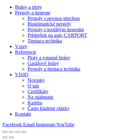
Brány a ploty
Pergoly a tienenie
Pergoly s pevnou strechou
Bioklimatické pergoly
Pergoly s textilným tienením
Prístrešok na auto CARPORT
Tieniaca technika
Vzory
Referencie
Ploty a vstupné brány
Garážové brány
Pergoly a tieniaca technika
VISIO
Novinky
O nás
Certifikáty
Na stiahnutie
Kariéra
Často kladené otázky
Kontakt
Facebook
Email
Instagram
YouTube