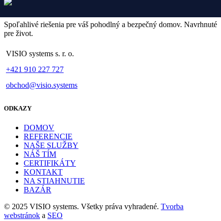
Spoľahlivé riešenia pre váš pohodlný a bezpečný domov. Navrhnuté
pre život.
VISIO systems s. r. o.
+421 910 227 727
obchod@visio.systems
ODKAZY
DOMOV
REFERENCIE
NAŠE SLUŽBY
NÁŠ TÍM
CERTIFIKÁTY
KONTAKT
NA STIAHNUTIE
BAZÁR
© 2025 VISIO systems. Všetky práva vyhradené.
Tvorba
webstránok
a
SEO