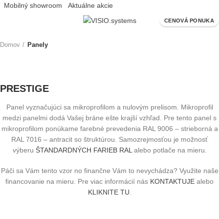
Mobilný showroom
Aktuálne akcie
CENOVÁ PONUKA
Domov
Panely
PRESTIGE
Panel vyznačujúci sa mikroprofilom a nulovým prelisom. Mikroprofil
medzi panelmi dodá Vašej bráne ešte krajší vzhľad. Pre tento panel s
mikroprofilom ponúkame farebné prevedenia RAL 9006 – strieborná a
RAL 7016 – antracit so štruktúrou. Samozrejmosťou je možnosť
výberu
ŠTANDARDNÝCH FARIEB RAL
alebo potlače na mieru.
Páči sa Vám tento vzor no finančne Vám to nevychádza? Využite naše
financovanie na mieru. Pre viac informácií nás
KONTAKTUJE
alebo
KLIKNITE TU
.