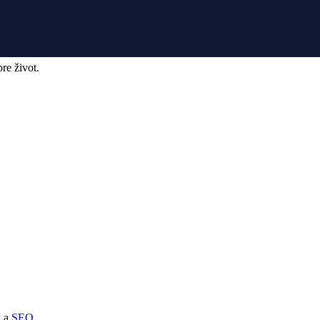
re život.
k
a
SEO