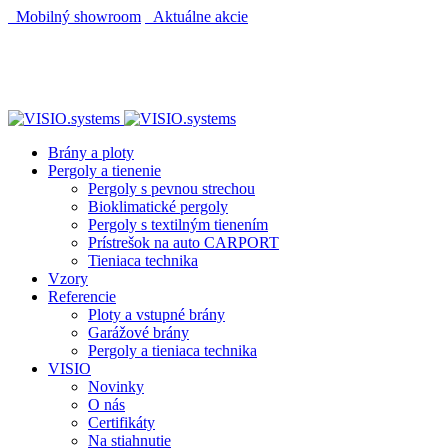
Mobilný showroom
Aktuálne akcie
Brány a ploty
Pergoly a tienenie
Pergoly s pevnou strechou
Bioklimatické pergoly
Pergoly s textilným tienením
Prístrešok na auto CARPORT
Tieniaca technika
Vzory
Referencie
Ploty a vstupné brány
Garážové brány
Pergoly a tieniaca technika
VISIO
Novinky
O nás
Certifikáty
Na stiahnutie