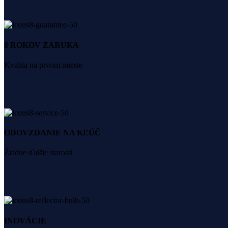
8 ROKOV ZÁRUKA
Kvalita na prvom mieste
ODOVZDANIE NA KĽÚČ
Žiadne ďalšie starosti
INOVÁCIE