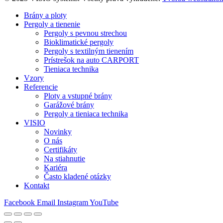
Brány a ploty
Pergoly a tienenie
Pergoly s pevnou strechou
Bioklimatické pergoly
Pergoly s textilným tienením
Prístrešok na auto CARPORT
Tieniaca technika
Vzory
Referencie
Ploty a vstupné brány
Garážové brány
Pergoly a tieniaca technika
VISIO
Novinky
O nás
Certifikáty
Na stiahnutie
Kariéra
Často kladené otázky
Kontakt
Facebook
Email
Instagram
YouTube