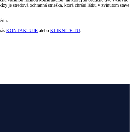
zy je stredová ochranná strieška, ktorá chráni látku v zvinutom stave
ériu.
 nás
KONTAKTUJE
alebo
KLIKNITE TU
.