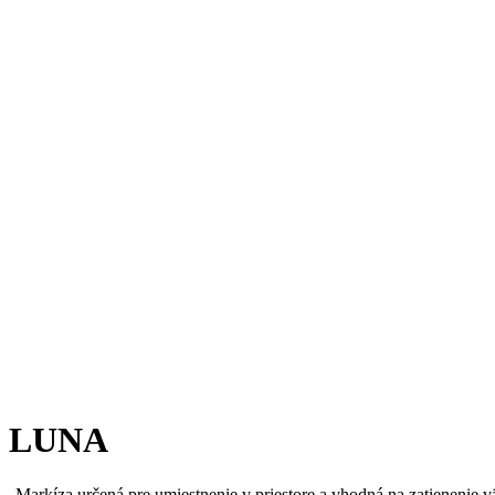
LUNA
Markíza určená pre umiestnenie v priestore a vhodná na zatienenie v