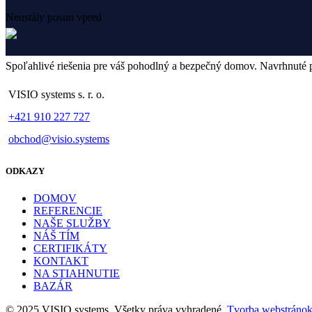
Neustály posun vpred
Spoľahlivé riešenia pre váš pohodlný a bezpečný domov. Navrhnuté p
VISIO systems s. r. o.
+421 910 227 727
obchod@visio.systems
ODKAZY
DOMOV
REFERENCIE
NAŠE SLUŽBY
NÁŠ TÍM
CERTIFIKÁTY
KONTAKT
NA STIAHNUTIE
BAZÁR
© 2025 VISIO systems. Všetky práva vyhradené.
Tvorba webstráno