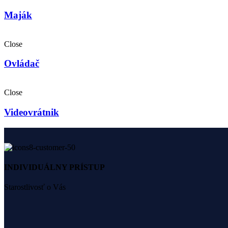
Maják
Close
Ovládač
Close
Videovrátnik
INDIVIDUÁLNY PRÍSTUP
Starostlivosť o Vás