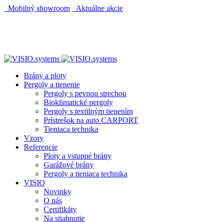
Mobilný showroom
Aktuálne akcie
Brány a ploty
Pergoly a tienenie
Pergoly s pevnou strechou
Bioklimatické pergoly
Pergoly s textilným tienením
Prístrešok na auto CARPORT
Tieniaca technika
Vzory
Referencie
Ploty a vstupné brány
Garážové brány
Pergoly a tieniaca technika
VISIO
Novinky
O nás
Certifikáty
Na stiahnutie