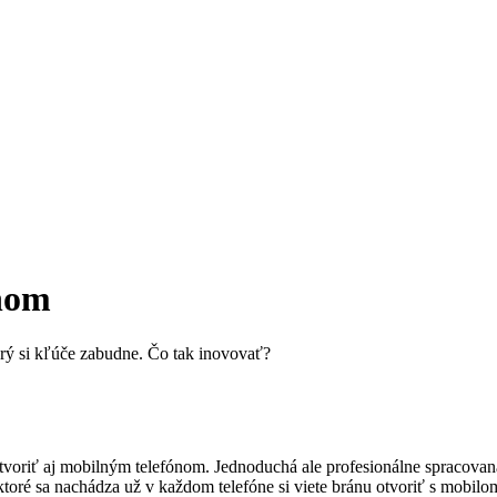
ónom
orý si kľúče zabudne. Čo tak inovovať?
iť aj mobilným telefónom. Jednoduchá ale profesionálne spracovaná ap
toré sa nachádza už v každom telefóne si viete bránu otvoriť s mobilo