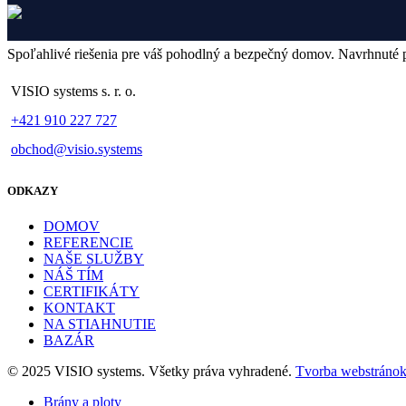
Spoľahlivé riešenia pre váš pohodlný a bezpečný domov. Navrhnuté p
VISIO systems s. r. o.
+421 910 227 727
obchod@visio.systems
ODKAZY
DOMOV
REFERENCIE
NAŠE SLUŽBY
NÁŠ TÍM
CERTIFIKÁTY
KONTAKT
NA STIAHNUTIE
BAZÁR
© 2025 VISIO systems. Všetky práva vyhradené.
Tvorba webstráno
Brány a ploty