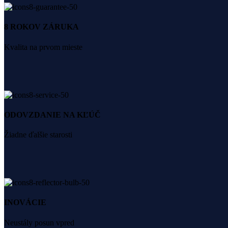
8 ROKOV ZÁRUKA
Kvalita na prvom mieste
ODOVZDANIE NA KĽÚČ
Žiadne ďalšie starosti
INOVÁCIE
Neustály posun vpred