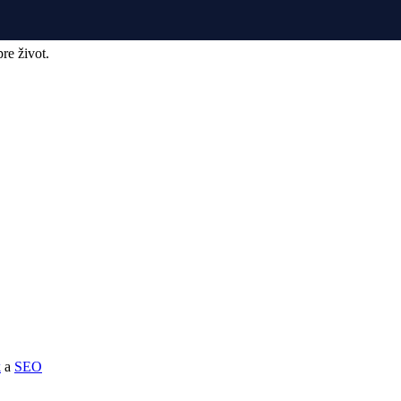
re život.
k
a
SEO