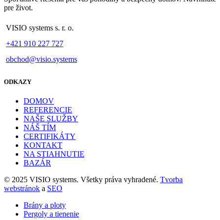
pre život.
VISIO systems s. r. o.
+421 910 227 727
obchod@visio.systems
ODKAZY
DOMOV
REFERENCIE
NAŠE SLUŽBY
NÁŠ TÍM
CERTIFIKÁTY
KONTAKT
NA STIAHNUTIE
BAZÁR
© 2025 VISIO systems. Všetky práva vyhradené.
Tvorba
webstránok
a
SEO
Brány a ploty
Pergoly a tienenie