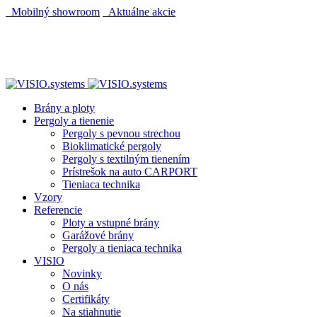
Mobilný showroom
Aktuálne akcie
AUTOMATICKÝ POHON KU BRÁNE ZADARMO
AUTOMATICKÝ POHON KU BRÁNE ZADARMO
Brány a ploty
Pergoly a tienenie
Pergoly s pevnou strechou
Bioklimatické pergoly
Pergoly s textilným tienením
Prístrešok na auto CARPORT
Tieniaca technika
Vzory
Referencie
Ploty a vstupné brány
Garážové brány
Pergoly a tieniaca technika
VISIO
Novinky
O nás
Certifikáty
Na stiahnutie