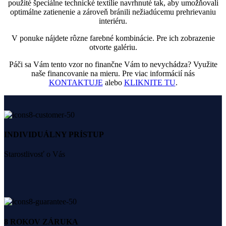
použité špeciálne technické textílie navrhnuté tak, aby umožňovali
optimálne zatienenie a zároveň bránili nežiadúcemu prehrievaniu
interiéru.
V ponuke nájdete rôzne farebné kombinácie. Pre ich zobrazenie
otvorte galériu.
Páči sa Vám tento vzor no finančne Vám to nevychádza? Využite
naše financovanie na mieru. Pre viac informácií nás
KONTAKTUJE
alebo
KLIKNITE TU
.
INDIVIDUÁLNY PRÍSTUP
Starostlivosť o Vás
8 ROKOV ZÁRUKA