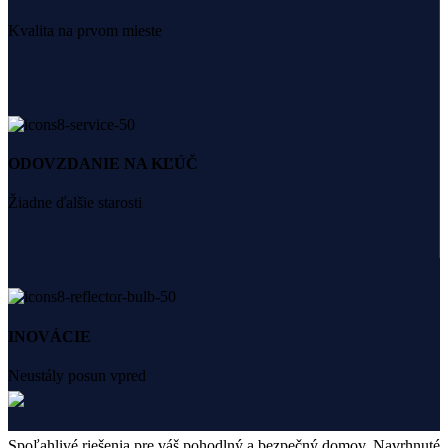
Kvalita na prvom mieste
ODOVZDANIE NA KĽÚČ
Žiadne ďalšie starosti
INOVÁCIE
Neustály posun vpred
Spoľahlivé riešenia pre váš pohodlný a bezpečný domov. Navrhnuté