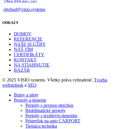
+421 910 227 727
obchod@visio.systems
ODKAZY
DOMOV
REFERENCIE
NAŠE SLUŽBY
NÁŠ TÍM
CERTIFIKÁTY
KONTAKT
NA STIAHNUTIE
BAZÁR
© 2025 VISIO systems. Všetky práva vyhradené.
Tvorba
webstránok
a
SEO
Brány a ploty
Pergoly a tienenie
Pergoly s pevnou strechou
Bioklimatické pergoly
Pergoly s textilným tienením
Prístrešok na auto CARPORT
Tieniaca technika