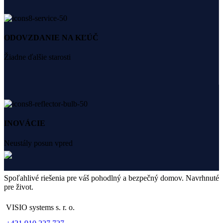
ODOVZDANIE NA KĽÚČ
Žiadne ďalšie starosti
INOVÁCIE
Neustály posun vpred
Spoľahlivé riešenia pre váš pohodlný a bezpečný domov. Navrhnuté
pre život.
VISIO systems s. r. o.