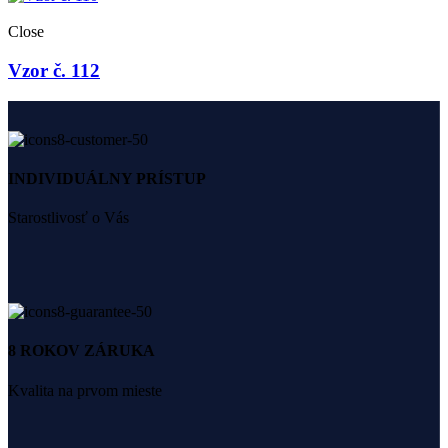
Close
Vzor č. 112
INDIVIDUÁLNY PRÍSTUP
Starostlivosť o Vás
8 ROKOV ZÁRUKA
Kvalita na prvom mieste