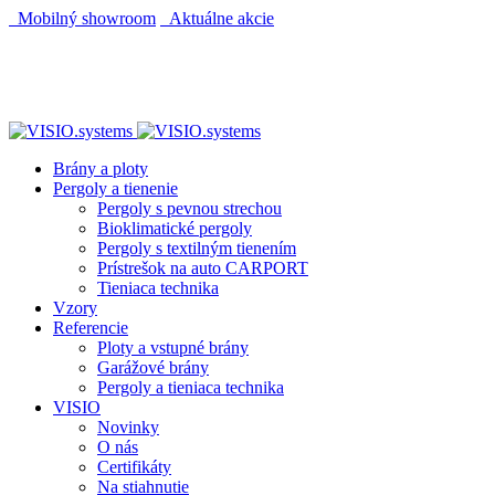
Mobilný showroom
Aktuálne akcie
AUTOMATICKÝ POHON KU BRÁNE ZADARMO
AUTOMATICKÝ POHON KU BRÁNE ZADARMO
Brány a ploty
Pergoly a tienenie
Pergoly s pevnou strechou
Bioklimatické pergoly
Pergoly s textilným tienením
Prístrešok na auto CARPORT
Tieniaca technika
Vzory
Referencie
Ploty a vstupné brány
Garážové brány
Pergoly a tieniaca technika
VISIO
Novinky
O nás
Certifikáty
Na stiahnutie