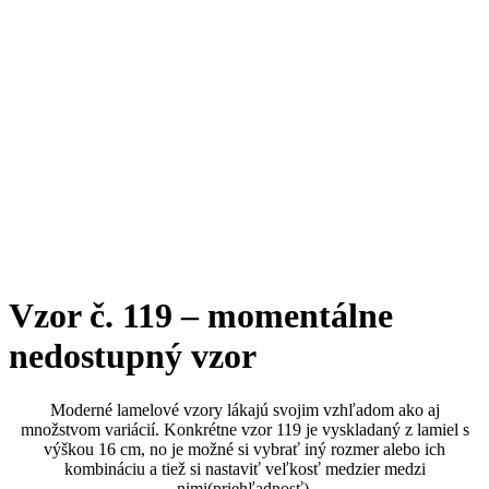
Vzor č. 119 – momentálne
nedostupný vzor
Moderné lamelové vzory lákajú svojim vzhľadom ako aj
množstvom variácií. Konkrétne vzor 119 je vyskladaný z lamiel s
výškou 16 cm, no je možné si vybrať iný rozmer alebo ich
kombináciu a tiež si nastaviť veľkosť medzier medzi
nimi(priehľadnosť).