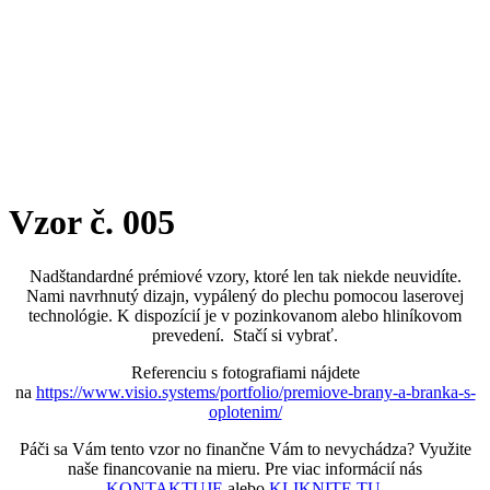
Vzor č. 005
Nadštandardné prémiové vzory, ktoré len tak niekde neuvidíte.
Nami navrhnutý dizajn, vypálený do plechu pomocou laserovej
technológie. K dispozícií je v pozinkovanom alebo hliníkovom
prevedení. Stačí si vybrať.
Referenciu s fotografiami nájdete
na
https://www.visio.systems/portfolio/premiove-brany-a-branka-s-
oplotenim/
Páči sa Vám tento vzor no finančne Vám to nevychádza? Využite
naše financovanie na mieru. Pre viac informácií nás
KONTAKTUJE
alebo
KLIKNITE TU
.