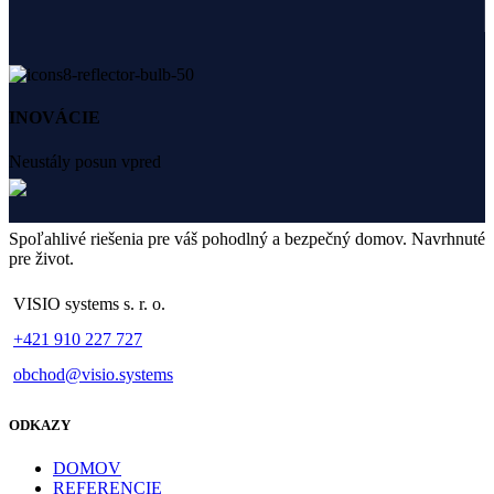
INOVÁCIE
Neustály posun vpred
Spoľahlivé riešenia pre váš pohodlný a bezpečný domov. Navrhnuté
pre život.
VISIO systems s. r. o.
+421 910 227 727
obchod@visio.systems
ODKAZY
DOMOV
REFERENCIE