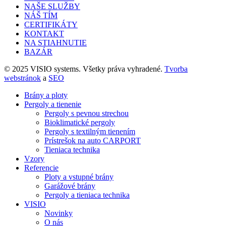
NAŠE SLUŽBY
NÁŠ TÍM
CERTIFIKÁTY
KONTAKT
NA STIAHNUTIE
BAZÁR
© 2025 VISIO systems. Všetky práva vyhradené.
Tvorba
webstránok
a
SEO
Brány a ploty
Pergoly a tienenie
Pergoly s pevnou strechou
Bioklimatické pergoly
Pergoly s textilným tienením
Prístrešok na auto CARPORT
Tieniaca technika
Vzory
Referencie
Ploty a vstupné brány
Garážové brány
Pergoly a tieniaca technika
VISIO
Novinky
O nás