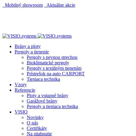
Mobilný showroom
Aktuálne akcie
AUTOMATICKÝ POHON KU BRÁNE ZADARMO
AUTOMATICKÝ POHON KU BRÁNE ZADARMO
Brány a ploty
Pergoly a tienenie
Pergoly s pevnou strechou
Bioklimatické pergoly
Pergoly s textilným tienením
Prístrešok na auto CARPORT
Tieniaca technika
Vzory
Referencie
Ploty a vstupné brány
Garážové brány
Pergoly a tieniaca technika
VISIO
Novinky
O nás
Certifikáty
Na stiahnutie