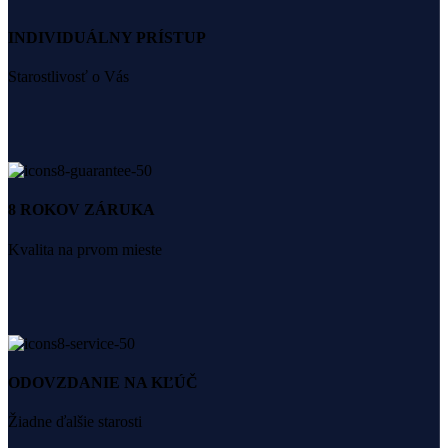
INDIVIDUÁLNY PRÍSTUP
Starostlivosť o Vás
8 ROKOV ZÁRUKA
Kvalita na prvom mieste
ODOVZDANIE NA KĽÚČ
Žiadne ďalšie starosti