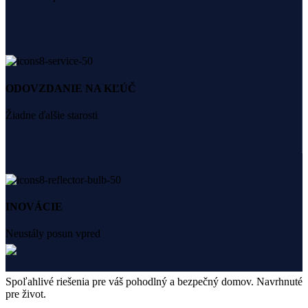
ODOVZDANIE NA KĽÚČ
Žiadne ďalšie starosti
INOVÁCIE
Neustály posun vpred
Spoľahlivé riešenia pre váš pohodlný a bezpečný domov. Navrhnuté
pre život.