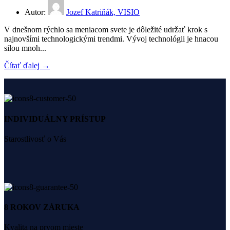
Autor:
Jozef Katriňák, VISIO
V dnešnom rýchlo sa meniacom svete je dôležité udržať krok s
najnovšími technologickými trendmi. Vývoj technológii je hnacou
silou mnoh...
Čítať ďalej →
INDIVIDUÁLNY PRÍSTUP
Starostlivosť o Vás
8 ROKOV ZÁRUKA
Kvalita na prvom mieste