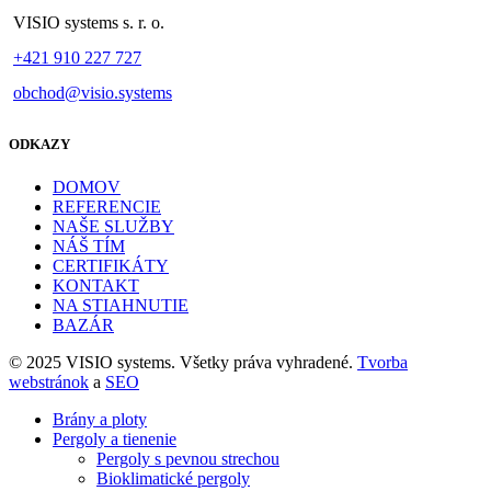
VISIO systems s. r. o.
+421 910 227 727
obchod@visio.systems
ODKAZY
DOMOV
REFERENCIE
NAŠE SLUŽBY
NÁŠ TÍM
CERTIFIKÁTY
KONTAKT
NA STIAHNUTIE
BAZÁR
© 2025 VISIO systems. Všetky práva vyhradené.
Tvorba
webstránok
a
SEO
Brány a ploty
Pergoly a tienenie
Pergoly s pevnou strechou
Bioklimatické pergoly