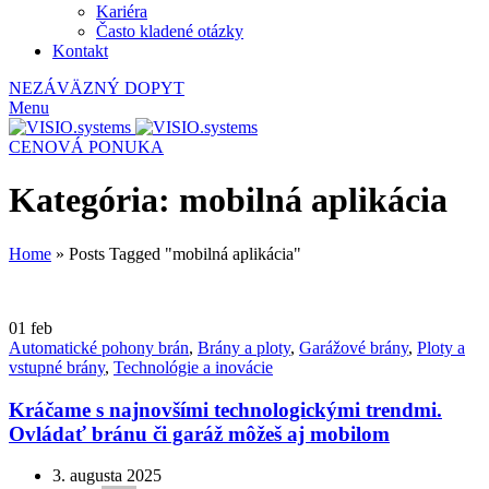
Kariéra
Často kladené otázky
Kontakt
NEZÁVÄZNÝ DOPYT
Menu
CENOVÁ PONUKA
Kategória: mobilná aplikácia
Home
»
Posts Tagged "mobilná aplikácia"
01
feb
Automatické pohony brán
,
Brány a ploty
,
Garážové brány
,
Ploty a
vstupné brány
,
Technológie a inovácie
Kráčame s najnovšími technologickými trendmi.
Ovládať bránu či garáž môžeš aj mobilom
3. augusta 2025