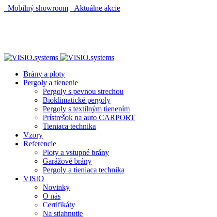
Mobilný showroom
Aktuálne akcie
AUTOMATICKÝ POHON KU BRÁNE ZADARMO
AUTOMATICKÝ POHON KU BRÁNE ZADARMO
Brány a ploty
Pergoly a tienenie
Pergoly s pevnou strechou
Bioklimatické pergoly
Pergoly s textilným tienením
Prístrešok na auto CARPORT
Tieniaca technika
Vzory
Referencie
Ploty a vstupné brány
Garážové brány
Pergoly a tieniaca technika
VISIO
Novinky
O nás
Certifikáty
Na stiahnutie