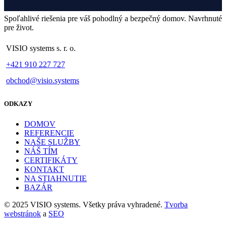
Spoľahlivé riešenia pre váš pohodlný a bezpečný domov. Navrhnuté
pre život.
VISIO systems s. r. o.
+421 910 227 727
obchod@visio.systems
ODKAZY
DOMOV
REFERENCIE
NAŠE SLUŽBY
NÁŠ TÍM
CERTIFIKÁTY
KONTAKT
NA STIAHNUTIE
BAZÁR
© 2025 VISIO systems. Všetky práva vyhradené.
Tvorba
webstránok
a
SEO