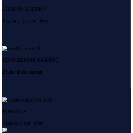
8 ROKOV ZÁRUKA
Kvalita na prvom mieste
ODOVZDANIE NA KĽÚČ
Žiadne ďalšie starosti
INOVÁCIE
Neustály posun vpred