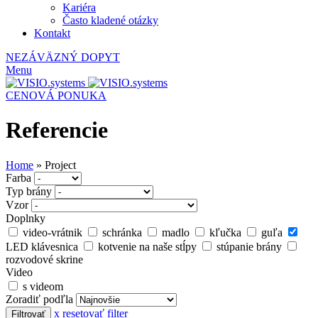
Kariéra
Často kladené otázky
Kontakt
NEZÁVÄZNÝ DOPYT
Menu
CENOVÁ PONUKA
Referencie
Home
»
Project
Farba
Typ brány
Vzor
Doplnky
video-vrátnik
schránka
madlo
kľučka
guľa
LED klávesnica
kotvenie na naše stĺpy
stúpanie brány
rozvodové skrine
Video
s videom
Zoradiť podľla
x resetovať filter
Filtrovať