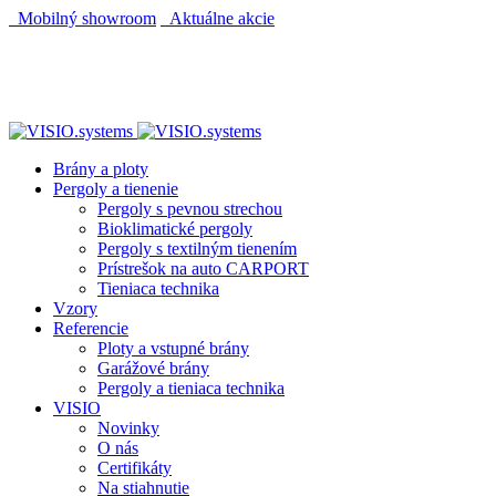
Mobilný showroom
Aktuálne akcie
AUTOMATICKÝ POHON KU BRÁNE ZADARMO
AUTOMATICKÝ POHON KU BRÁNE ZADARMO
Brány a ploty
Pergoly a tienenie
Pergoly s pevnou strechou
Bioklimatické pergoly
Pergoly s textilným tienením
Prístrešok na auto CARPORT
Tieniaca technika
Vzory
Referencie
Ploty a vstupné brány
Garážové brány
Pergoly a tieniaca technika
VISIO
Novinky
O nás
Certifikáty
Na stiahnutie